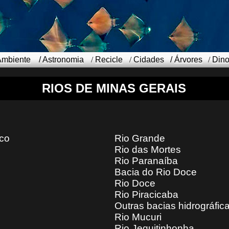
Ambiente
/
Astronomia
/
Recicle
/
Cidades
/
Árvores
/
Din
RIOS DE MINAS GERAIS
sco
Rio Grande
Rio das Mortes
Rio Paranaíba
Bacia do Rio Doce
Rio Doce
Rio Piracicaba
Outras bacias hidrográfic
Rio Mucuri
Rio Jequitinhonha