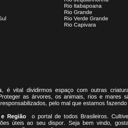
Rio Itabapoana
Rio Grande
Sul
Rio Verde Grande
Rio Capivara
s
, é vital dividirmos espaço com outras criat
Proteger as árvores, os animais, rios e mares 
responsabilizados, pelo mal que estamos fazendo 
 e Região
o portal
de todos Brasileiros. Culti
ões úteis
ao seu dispor
.
Seja b
em vindo
, g
ost