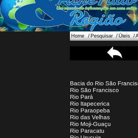
Home
/
Pesquisar
/
Úteis
/
Bacia do Rio São Franci
Rio São Francisco
Rio Pará
Rio Itapecerica
Rio Paraopeba
Rio das Velhas
Rio Moji-Guaçu
Rio Paracatu
Rio Urucuia