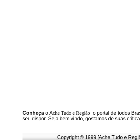
C
onheça
o
A
che Tudo e Região
o portal
de todos Bras
seu dispor
.
Seja b
em vindo
, g
ostamos de suas crític
Copyright © 1999 [Ache Tudo e Regiã