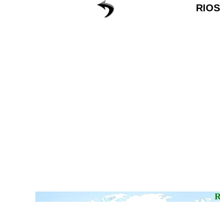
RIO
R