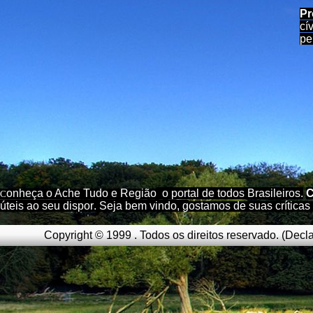
Pr
cí
pe
onheça o A
che Tudo e Região
o portal
de todos Brasileiros.
C
C
úteis
ao seu dispor
.
Seja b
em vindo
, g
ostamos de suas críticas
Copyright © 1999 . Todos os direitos reservado.
(
Decla