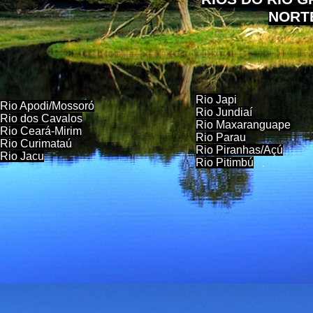
NORT
Rio Japi
Rio Apodi/Mossoró
Rio Jundiaí
Rio dos Cavalos
Rio Maxaranguape
Rio Ceará-Mirim
Rio Parau
Rio Curimataú
Rio Piranhas/Açú
Rio Jacu
Rio Pitimbú