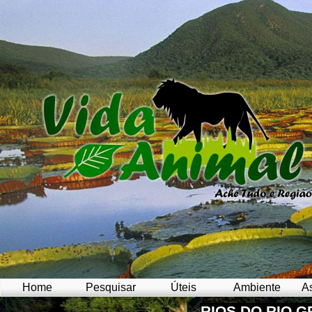
Home
Pesquisar
Úteis
Ambiente
A
RIOS DO RIO 