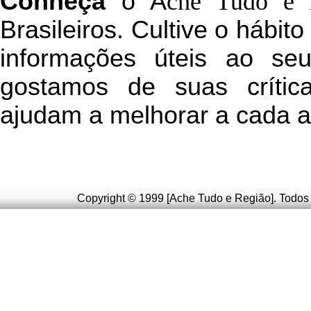
C
onheça
o
A
che Tudo e 
Brasileiros. Cultive o hábit
informações úteis
ao seu 
g
ostamos de suas crític
ajudam a melhorar a cada a
Copyright © 1999 [Ache Tudo e Região]. Todos 