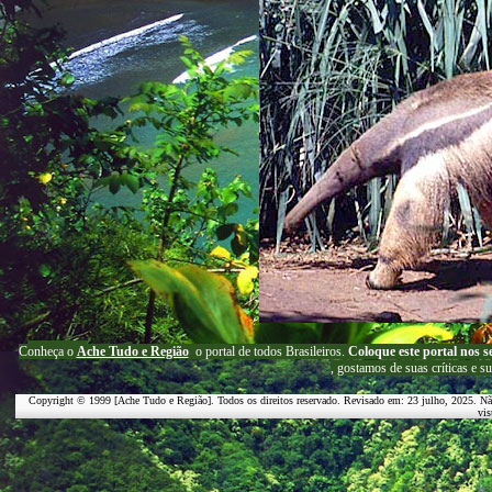
C
onheça o
A
che Tudo e Região
o portal
de todos Brasileiros.
Coloque este portal nos s
, g
ostamos de suas críticas e s
Copyright © 1999 [Ache Tudo e Região]. Todos os direitos reservado. Revisado em:
23 julho, 2025
. Nã
vis