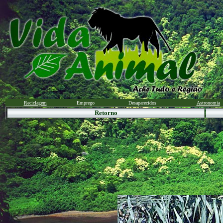
Reciclagem
Emprego
Desaparecidos
Astronomia
Retorno