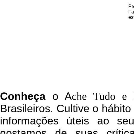
Pr
Fa
es
C
onheça
o
A
che Tudo e 
Brasileiros. Cultive o hábit
informações úteis
ao seu 
g
ostamos de suas crític