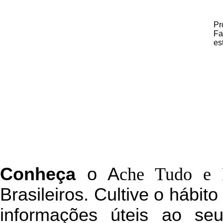
Pr
Fa
es
C
onheça
o
A
che Tudo e 
Brasileiros. Cultive o hábit
informações úteis
ao seu 