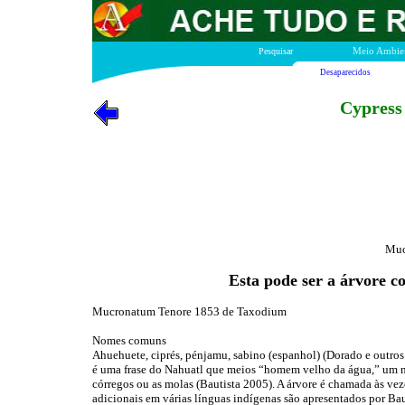
Pesquisar
Meio Ambie
Desaparecidos
Cypress M
Muc
Esta pode ser a árvore 
Mucronatum Tenore 1853 de Taxodium
Nomes comuns
Ahuehuete, ciprés, pénjamu, sabino (espanhol) (Dorado e outr
é uma frase do Nahuatl que meios “homem velho da água,” um n
córregos ou as molas (Bautista 2005). A árvore é chamada às ve
adicionais em várias línguas indígenas são apresentados por Bau