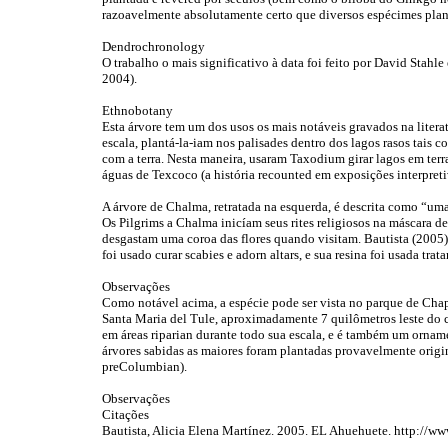
razoavelmente absolutamente certo que diversos espécimes plan
Dendrochronology
O trabalho o mais significativo à data foi feito por David Stahle
2004).
Ethnobotany
Esta árvore tem um dos usos os mais notáveis gravados na literat
escala, plantá-la-iam nos palisades dentro dos lagos rasos tais
com a terra. Nesta maneira, usaram Taxodium girar lagos em terr
águas de Texcoco (a história recounted em exposições interpr
A árvore de Chalma, retratada na esquerda, é descrita como “uma 
Os Pilgrims a Chalma inicíam seus rites religiosos na máscara de
desgastam uma coroa das flores quando visitam. Bautista (2005)
foi usado curar scabies e adorn altars, e sua resina foi usada trat
Observações
Como notável acima, a espécie pode ser vista no parque de Ch
Santa Maria del Tule, aproximadamente 7 quilômetros leste do
em áreas riparian durante todo sua escala, e é também um ornam
árvores sabidas as maiores foram plantadas provavelmente orig
preColumbian).
Observações
Citações
Bautista, Alicia Elena Martínez. 2005. EL Ahuehuete. http://