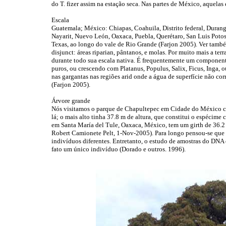
do T. fizer assim na estação seca. Nas partes de México, aquelas
Escala
Guatemala; México: Chiapas, Coahuila, Distrito federal, Durang
Nayarit, Nuevo León, Oaxaca, Puebla, Querétaro, San Luis Potos
Texas, ao longo do vale de Rio Grande (Farjon 2005). Ver també
disjunct: áreas riparian, pântanos, e molas. Por muito mais a ter
durante todo sua escala nativa. É frequentemente um componente 
puros, ou crescendo com Platanus, Populus, Salix, Ficus, Inga, o
nas gargantas nas regiões arid onde a água de superfície não cor
(Farjon 2005).
Árvore grande
Nós visitamos o parque de Chapultepec em Cidade do México com
lá; o mais alto tinha 37.8 m de altura, que constitui o espécime
em Santa María del Tule, Oaxaca, México, tem um girth de 36.2 
Robert Camionete Pelt, 1-Nov-2005). Para longo pensou-se que a
indivíduos diferentes. Entretanto, o estudo de amostras do DNA
fato um único indivíduo (Dorado e outros. 1996).