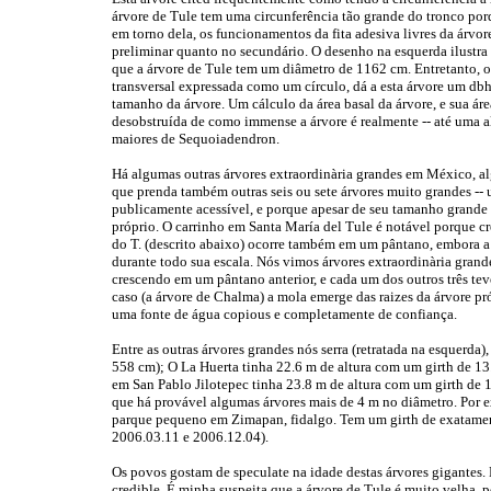
árvore de Tule tem uma circunferência tão grande do tronco porq
em torno dela, os funcionamentos da fita adesiva livres da árvore
preliminar quanto no secundário. O desenho na esquerda ilustra 
que a árvore de Tule tem um diâmetro de 1162 cm. Entretanto, o
transversal expressada como um círculo, dá a esta árvore um d
tamanho da árvore. Um cálculo da área basal da árvore, e sua áre
desobstruída de como immense a árvore é realmente -- até uma al
maiores de Sequoiadendron.
Há algumas outras árvores extraordinària grandes em México, al
que prenda também outras seis ou sete árvores muito grandes -- 
publicamente acessível, e porque apesar de seu tamanho grande 
próprio. O carrinho em Santa María del Tule é notável porque c
do T. (descrito abaixo) ocorre também em um pântano, embora a 
durante todo sua escala. Nós vimos árvores extraordinària gran
crescendo em um pântano anterior, e cada um dos outros três te
caso (a árvore de Chalma) a mola emerge das raizes da árvore pr
uma fonte de água copious e completamente de confiança.
Entre as outras árvores grandes nós serra (retratada na esquerd
558 cm); O La Huerta tinha 22.6 m de altura com um girth de 13
em San Pablo Jilotepec tinha 23.8 m de altura com um girth de
que há provável algumas árvores mais de 4 m no diâmetro. Por 
parque pequeno em Zimapan, fidalgo. Tem um girth de exatamen
2006.03.11 e 2006.12.04).
Os povos gostam de speculate na idade destas árvores gigantes. 
credible. É minha suspeita que a árvore de Tule é muito velha, 