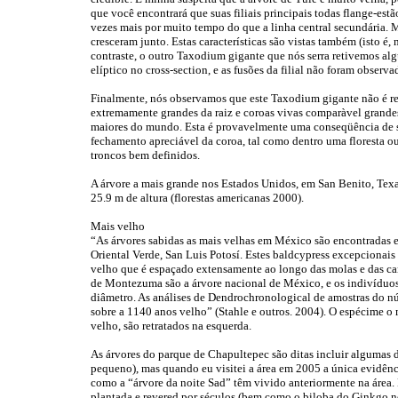
que você encontrará que suas filiais principais todas flange-es
vezes mais por muito tempo do que a linha central secundária. Mu
cresceram junto. Estas características são vistas também (isto
contraste, o outro Taxodium gigante que nós serra retivemos algu
elíptico no cross-section, e as fusões da filial não foram observa
Finalmente, nós observamos que este Taxodium gigante não é re
extremamente grandes da raiz e coroas vivas comparàvel grande
maiores do mundo. Esta é provavelmente uma conseqüência de s
fechamento apreciável da coroa, tal como dentro uma floresta ou
troncos bem definidos.
A árvore a mais grande nos Estados Unidos, em San Benito, Tex
25.9 m de altura (florestas americanas 2000).
Mais velho
“As árvores sabidas as mais velhas em México são encontradas
Oriental Verde, San Luis Potosí. Estes baldcypress excepcion
velho que é espaçado extensamente ao longo das molas e das ca
de Montezuma são a árvore nacional de México, e os indivíduos
diâmetro. As análises de Dendrochronological de amostras do nú
sobre a 1140 anos velho” (Stahle e outros. 2004). O espécime o
velho, são retratados na esquerda.
As árvores do parque de Chapultepec são ditas incluir algumas 
pequeno), mas quando eu visitei a área em 2005 a única evidênci
como a “árvore da noite Sad” têm vivido anteriormente na área. 
plantada e revered por séculos (bem como o biloba do Ginkgo no