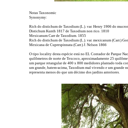
Notas Taxonomic
Synonymy:
Rich do distichum de Taxodium (L.). var. Henry 1906 do mucron
Distichum Kunth 1817 de Taxodium non rico. 1810
Mexicanum Carr de Taxodium. 1855
Rich do distichum de Taxodium (L.). var. mexicanum (Carr.) G
Mexicana de Cuprespinnata (Carr.) J. Nelson 1866
O tipo locality desta espécie está no EL Contador de Parque N
quilômetros de norte de Texcoco, aproximadamente 25 quilômetr
um parque retangular de 400 x 800 medidores plantado toda c
um grande, batem-acima, Taxodium mal vivendo e um grande nú
representa menos do que um décimo dos jardins anteriores.