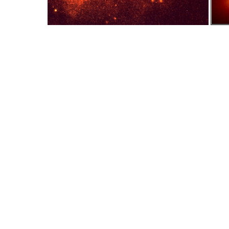
Não estamos sozinh
com outras criaturas 
do planeta. Proteger a
mares são dever cívic
todos responsabiliza