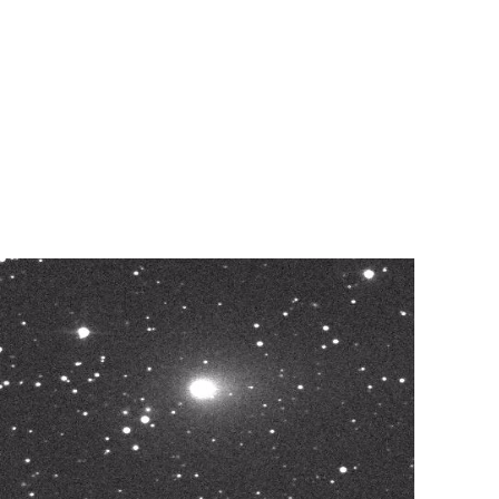
Vagando a altÃ­ssimas veloci
fragmentos de gelo e poeira
calor do sol faz com que 
parecido com um gelo seco
dando origem a cauda.