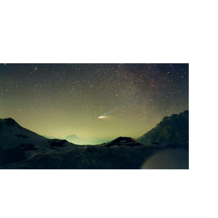
Os elementos quÃ­micos m
cometas sÃ£o hidrogÃªnio, o
sempre congelados.
Devido a suas apariÃ§Ãµe
todo os tempos, desde os m