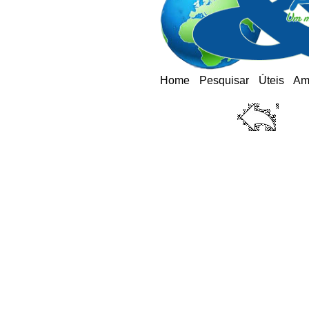
Home
Pesquisar
Úteis
Am