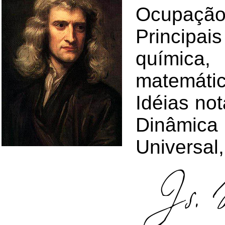
Ocupação 
Principa
química
matemáti
Idéias no
Dinâmic
Universal,