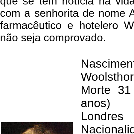
que se tem notícia na vid
com a senhorita de nome An
farmacêutico e hotelero W
não seja comprovado.
Nasciment
Woolsthor
Morte 31
anos)
Londres
Nacionali