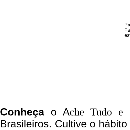
Pr
Fa
es
C
onheça
o
A
che Tudo e 
Brasileiros. Cultive o hábit