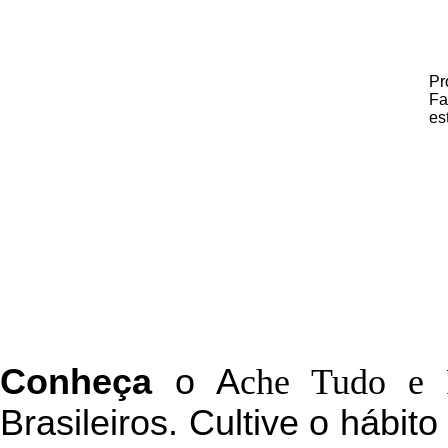
Pr
Fa
es
C
onheça
o
A
che Tudo e 
Brasileiros. Cultive o hábit