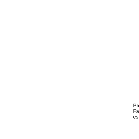
As cores Azul celeste e Branco per
Pr
Fa
es