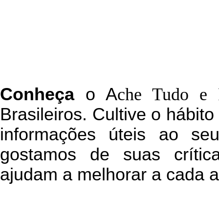
C
onheça
o
A
che Tudo e 
Brasileiros. Cultive o hábit
informações úteis
ao seu 
g
ostamos de suas crític
ajudam a melhorar a cada a