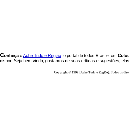
C
onheça
o
A
che Tudo e Região
o portal
de todos Brasileiros.
Coloq
dispor
.
Seja b
em vindo
, g
ostamos de suas críticas e sugestões, ela
Copyright © 1999 [Ache Tudo e Região]. Todos os direi