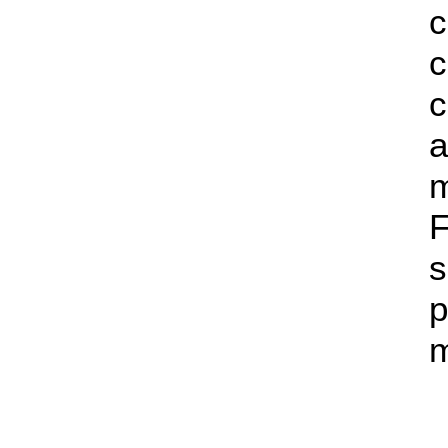
c
c
a
s
p
m