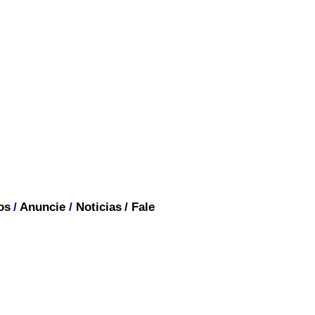
os
/
Anuncie
/
Noticias
/
Fale
ria da América do Sul
a o vídeo.