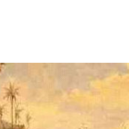
Brasil
eses acreditavam que tudo era apenas um grand
uma faixa de terra também, chamando o local de 
guesas na região, foi descoberto que não se trat
tinental, fazendo com que novamente o nome fo
escoberta do pau-brasil, em 1511, a região ficou
.