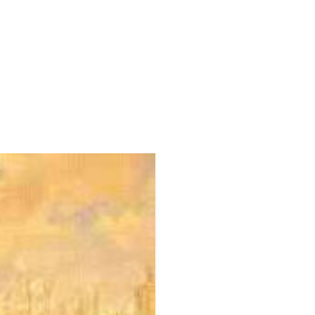
e monte, até que Cabral
Ilha de Vera Cruz. Após
ava de uma ilha, mas sim
sse alterado para Terra
 conhecida pelo nome que