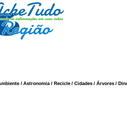
Ambiente
/
Astronomia
/
Recicle
/
Cidades
/
Árvores
/
Din
HISTORIA DO BRASIL
Histo
briu a América? Não foi Cristovão Colombo, vej