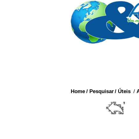
Home
/
Pesquisar
/
Úteis
/
Curiosidade:
Quem desco