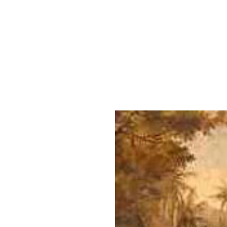
A chegada de Cabral ao 
Na verdade, os portugu
suspeitou que existia 
outras expedições portu
de uma enorme área con
de Santa Cruz. Após a d
possui atualmente: Brasil