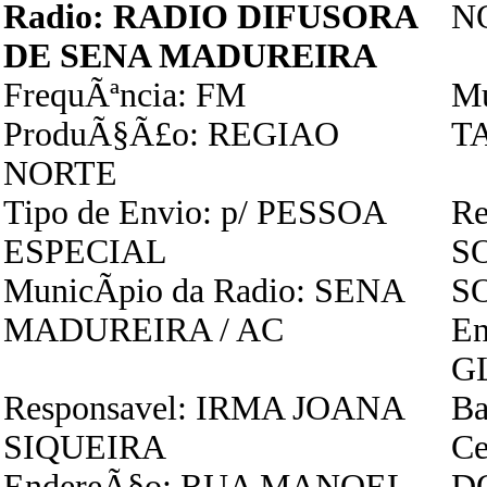
Radio: RADIO DIFUSORA
N
DE SENA MADUREIRA
FrequÃªncia: FM
Mu
ProduÃ§Ã£o: REGIAO
T
NORTE
Tipo de Envio: p/ PESSOA
Re
ESPECIAL
S
MunicÃ­pio da Radio: SENA
S
MADUREIRA / AC
E
G
Responsavel: IRMA JOANA
Ba
SIQUEIRA
Ce
EndereÃ§o: RUA MANOEL
D