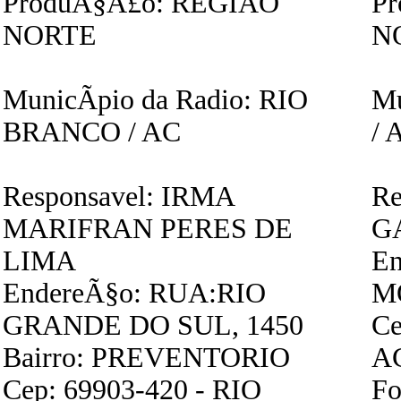
ProduÃ§Ã£o: REGIAO
P
NORTE
N
MunicÃ­pio da Radio: RIO
Mu
BRANCO / AC
/ 
Responsavel: IRMA
Re
MARIFRAN PERES DE
G
LIMA
En
EndereÃ§o: RUA:RIO
M
GRANDE DO SUL, 1450
Ce
Bairro: PREVENTORIO
A
Cep: 69903-420 - RIO
Fo