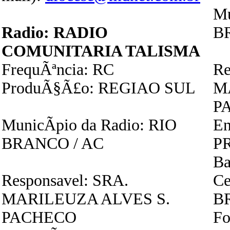
Mu
Radio: RADIO
B
COMUNITARIA TALISMA
FrequÃªncia: RC
Re
ProduÃ§Ã£o: REGIAO SUL
M
P
MunicÃ­pio da Radio: RIO
E
BRANCO / AC
PR
Ba
Responsavel: SRA.
Ce
MARILEUZA ALVES S.
B
PACHECO
Fo