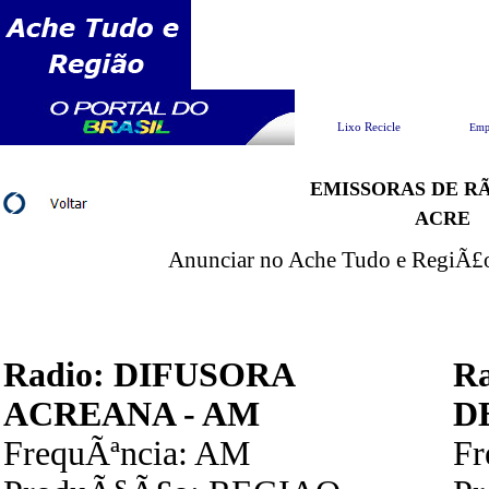
Pesquisar
Lixo Recicle
Emp
EMISSORAS DE RÃ
ACRE
Anunciar no Ache Tudo e RegiÃ£o 
Radio: DIFUSORA
R
ACREANA - AM
D
FrequÃªncia: AM
F