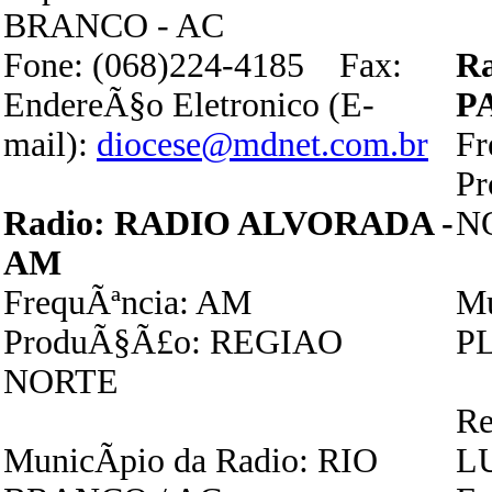
BRANCO - AC
Fone: (068)224-4185 Fax:
R
EndereÃ§o Eletronico (E-
P
mail):
diocese@mdnet.com.br
Fr
P
Radio: RADIO ALVORADA -
N
AM
FrequÃªncia: AM
Mu
ProduÃ§Ã£o: REGIAO
P
NORTE
Re
MunicÃ­pio da Radio: RIO
L