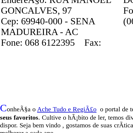
GONCALVES, 97
Fo
Cep: 69940-000 - SENA
(0
MADUREIRA - AC
Fone: 068 6122395 Fax:
C
onheÃ§a o
A
che Tudo e RegiÃ£o
o portal
de t
seus favoritos
. Cultive o hÃ¡bito de ler, temos
di
dispor
.
Seja b
em vindo
, g
ostamos de suas crÃ­tic
melhorar a cada ano.