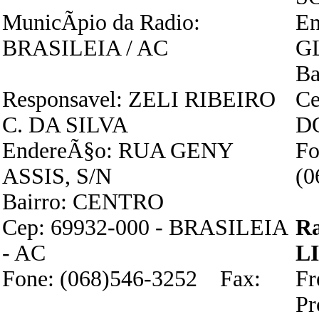
MunicÃ­pio da Radio:
E
BRASILEIA / AC
G
Ba
Responsavel: ZELI RIBEIRO
Ce
C. DA SILVA
D
EndereÃ§o: RUA GENY
Fo
ASSIS, S/N
(0
Bairro: CENTRO
Cep: 69932-000 - BRASILEIA
R
- AC
L
Fone: (068)546-3252 Fax:
F
P