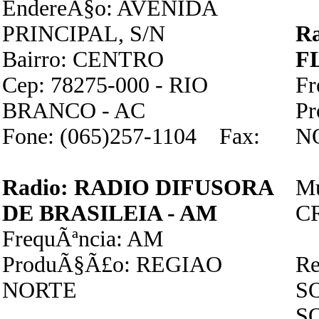
EndereÃ§o: AVENIDA
PRINCIPAL, S/N
R
Bairro: CENTRO
F
Cep: 78275-000 - RIO
F
BRANCO - AC
P
Fone: (065)257-1104 Fax:
N
Radio: RADIO DIFUSORA
Mu
DE BRASILEIA - AM
C
FrequÃªncia: AM
ProduÃ§Ã£o: REGIAO
Re
NORTE
S
S