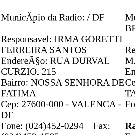
MunicÃ­pio da Radio: / DF
Mu
BR
Responsavel: IRMA GORETTI
FERREIRA SANTOS
Re
EndereÃ§o: RUA DURVAL
M
CURZIO, 215
En
Bairro: NOSSA SENHORA DE
Ce
FATIMA
T
Cep: 27600-000 - VALENCA -
Fo
DF
Fone: (024)452-0294 Fax:
R