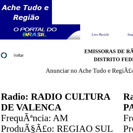
Pesquisar
Lixo Recicle
Emp
EMISSORAS DE RÃ
DISTRITO FE
Anunciar no Ache Tudo e RegiÃ£o 
Radio: RADIO CULTURA
R
DE VALENCA
P
FrequÃªncia: AM
F
ProduÃ§Ã£o: REGIAO SUL
P