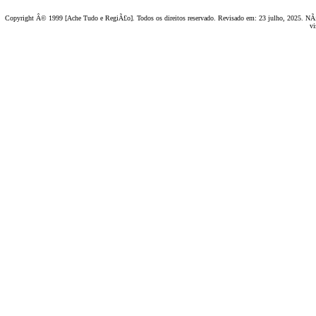
Copyright Â© 1999 [Ache Tudo e RegiÃ£o]. Todos os direitos reservado. Revisado em:
23 julho, 2025
. NÃ£
vi