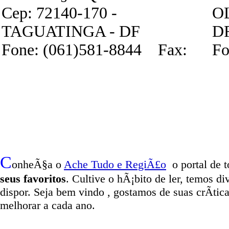
Cep: 72140-170 -
O
TAGUATINGA - DF
D
Fone: (061)581-8844 Fax:
Fo
C
onheÃ§a o
A
che Tudo e RegiÃ£o
o portal
de t
seus favoritos
. Cultive o hÃ¡bito de ler, temos
di
dispor
.
Seja b
em vindo
, g
ostamos de suas crÃ­tic
melhorar a cada ano.