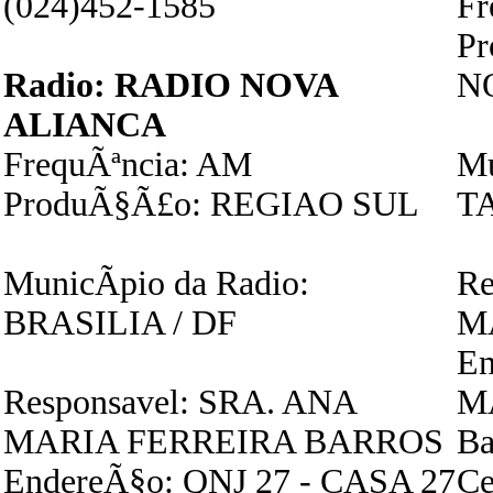
(024)452-1585
Fr
P
Radio: RADIO NOVA
N
ALIANCA
FrequÃªncia: AM
Mu
ProduÃ§Ã£o: REGIAO SUL
T
MunicÃ­pio da Radio:
Re
BRASILIA / DF
M
E
Responsavel: SRA. ANA
M
MARIA FERREIRA BARROS
Ba
EndereÃ§o: QNJ 27 - CASA 27
Ce