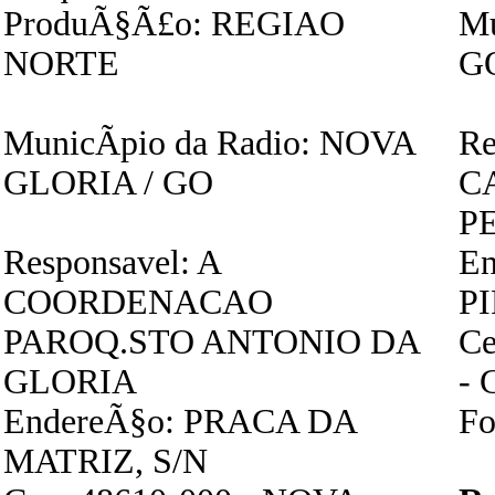
ProduÃ§Ã£o: REGIAO
Mu
NORTE
G
MunicÃ­pio da Radio: NOVA
Re
GLORIA / GO
C
P
Responsavel: A
En
COORDENACAO
P
PAROQ.STO ANTONIO DA
Ce
GLORIA
- 
EndereÃ§o: PRACA DA
Fo
MATRIZ, S/N