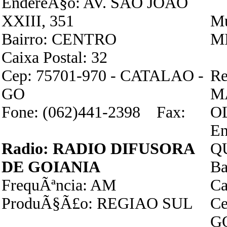
EndereÃ§o: AV. SAO JOAO
XXIII, 351
Mu
Bairro: CENTRO
M
Caixa Postal: 32
Cep: 75701-970 - CATALAO -
Re
GO
M
Fone: (062)441-2398 Fax:
O
En
Radio: RADIO DIFUSORA
Q
DE GOIANIA
B
FrequÃªncia: AM
Ca
ProduÃ§Ã£o: REGIAO SUL
Ce
G