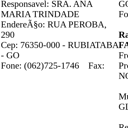
Responsavel: SRA. ANA
G
MARIA TRINDADE
Fo
EndereÃ§o: RUA PEROBA,
290
R
Cep: 76350-000 - RUBIATABA
F
- GO
Fr
Fone: (062)725-1746 Fax:
P
N
Mu
G
Re