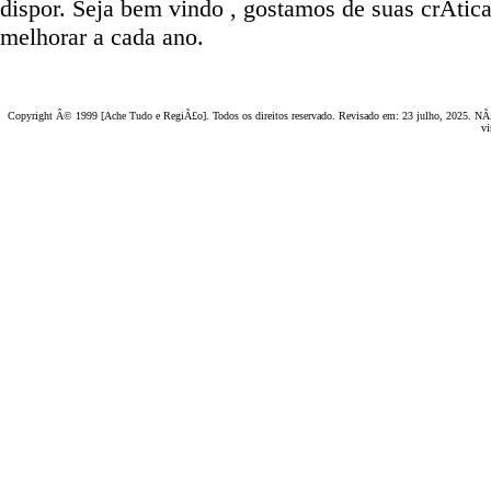
dispor
.
Seja b
em vindo
, g
ostamos de suas crÃ­tic
melhorar a cada ano.
Copyright Â© 1999 [Ache Tudo e RegiÃ£o]. Todos os direitos reservado. Revisado em:
23 julho, 2025
. NÃ£
vi