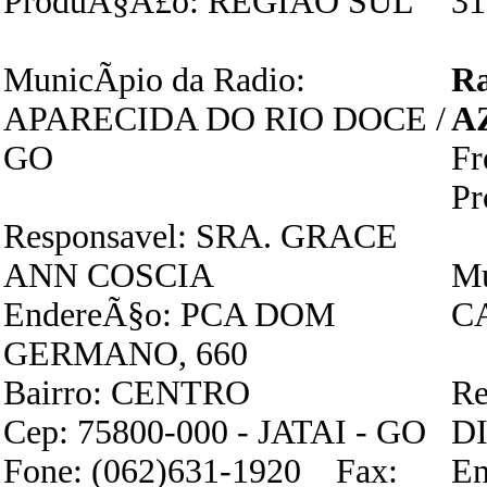
ProduÃ§Ã£o: REGIAO SUL
31
MunicÃ­pio da Radio:
R
APARECIDA DO RIO DOCE /
A
GO
F
P
Responsavel: SRA. GRACE
ANN COSCIA
Mu
EndereÃ§o: PCA DOM
C
GERMANO, 660
Bairro: CENTRO
Re
Cep: 75800-000 - JATAI - GO
D
Fone: (062)631-1920 Fax:
En