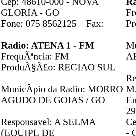
Cep: 48610-000 - NOVA
R
GLORIA - GO
Fr
Fone: 075 8562125 Fax:
P
Radio: ATENA 1 - FM
Mu
FrequÃªncia: FM
A
ProduÃ§Ã£o: REGIAO SUL
Re
MunicÃ­pio da Radio: MORRO
M
AGUDO DE GOIAS / GO
E
29
Responsavel: A SELMA
Ce
(EQUIPE DE
- 