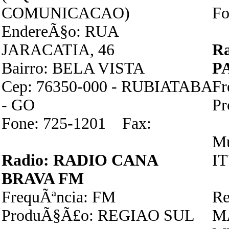
COMUNICACAO)
Fo
EndereÃ§o: RUA
JARACATIA, 46
R
Bairro: BELA VISTA
P
Cep: 76350-000 - RUBIATABA
F
- GO
P
Fone: 725-1201 Fax:
Mu
Radio: RADIO CANA
I
BRAVA FM
FrequÃªncia: FM
Re
ProduÃ§Ã£o: REGIAO SUL
M