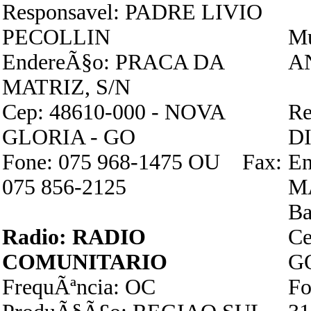
Responsavel: PADRE LIVIO
PECOLLIN
Mu
EndereÃ§o: PRACA DA
A
MATRIZ, S/N
Cep: 48610-000 - NOVA
Re
GLORIA - GO
D
Fone: 075 968-1475 OU Fax:
En
075 856-2125
M
Ba
Radio: RADIO
Ce
COMUNITARIO
G
FrequÃªncia: OC
Fo