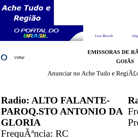
Pesquisar
Lixo Recicle
Emp
EMISSORAS DE RÃ
GOIÃS
Anunciar no Ache Tudo e RegiÃ£o 
Radio: ALTO FALANTE-
R
PAROQ.STO ANTONIO DA
F
GLORIA
P
FrequÃªncia: RC