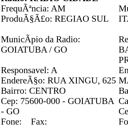
FrequÃªncia: AM
Mu
ProduÃ§Ã£o: REGIAO SUL
I
MunicÃ­pio da Radio:
Re
GOIATUBA / GO
B
P
Responsavel: A
E
EndereÃ§o: RUA XINGU, 625
M
Bairro: CENTRO
Ba
Cep: 75600-000 - GOIATUBA
Ca
- GO
Ce
Fone: Fax:
Fo