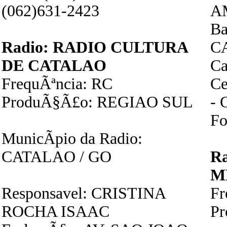
(062)631-2423
A
Ba
Radio: RADIO CULTURA
C
DE CATALAO
Ca
FrequÃªncia: RC
Ce
ProduÃ§Ã£o: REGIAO SUL
- 
Fo
MunicÃ­pio da Radio:
CATALAO / GO
R
M
Responsavel: CRISTINA
F
ROCHA ISAAC
P