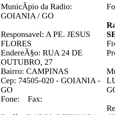
MunicÃ­pio da Radio:
Fo
GOIANIA / GO
R
Responsavel: A PE. JESUS
S
FLORES
F
EndereÃ§o: RUA 24 DE
P
OUTUBRO, 27
Bairro: CAMPINAS
Mu
Cep: 74505-020 - GOIANIA -
L
GO
G
Fone: Fax:
Re