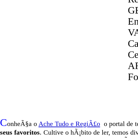
G
En
V
Ca
Ce
A
Fo
C
onheÃ§a o
A
che Tudo e RegiÃ£o
o portal
de t
seus favoritos
. Cultive o hÃ¡bito de ler, temos
di