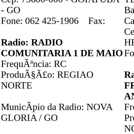
- GO
Ba
Fone: 062 425-1906 Fax:
Ca
Ce
Radio: RADIO
H
COMUNITARIA 1 DE MAIO
Fo
FrequÃªncia: RC
ProduÃ§Ã£o: REGIAO
R
NORTE
F
A
MunicÃ­pio da Radio: NOVA
F
GLORIA / GO
P
N