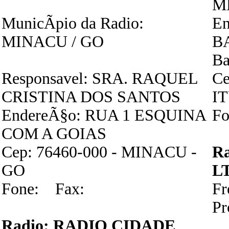
M
MunicÃ­pio da Radio:
En
MINACU / GO
B
B
Responsavel: SRA. RAQUEL
Ce
CRISTINA DOS SANTOS
I
EndereÃ§o: RUA 1 ESQUINA
Fo
COM A GOIAS
Cep: 76460-000 - MINACU -
R
GO
L
Fone: Fax:
F
P
Radio: RADIO CIDADE