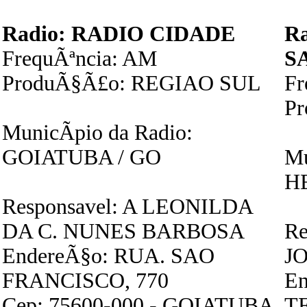
Radio: RADIO CIDADE
R
FrequÃªncia: AM
S
ProduÃ§Ã£o: REGIAO SUL
F
P
MunicÃ­pio da Radio:
GOIATUBA / GO
Mu
H
Responsavel: A LEONILDA
DA C. NUNES BARBOSA
Re
EndereÃ§o: RUA. SAO
J
FRANCISCO, 770
En
Cep: 75600-000 - GOIATUBA
T