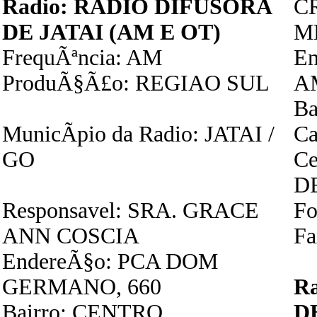
Radio: RADIO DIFUSORA
C
DE JATAI (AM E OT)
M
FrequÃªncia: AM
En
ProduÃ§Ã£o: REGIAO SUL
A
Ba
MunicÃ­pio da Radio: JATAI /
Ca
GO
Ce
D
Responsavel: SRA. GRACE
Fo
ANN COSCIA
Fa
EndereÃ§o: PCA DOM
GERMANO, 660
R
Bairro: CENTRO
D