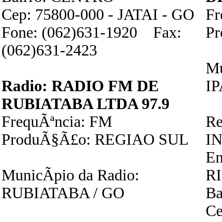
Cep: 75800-000 - JATAI - GO
F
Fone: (062)631-1920 Fax:
P
(062)631-2423
Mu
Radio: RADIO FM DE
I
RUBIATABA LTDA 97.9
FrequÃªncia: FM
Re
ProduÃ§Ã£o: REGIAO SUL
I
E
MunicÃ­pio da Radio:
R
RUBIATABA / GO
Ba
Ce