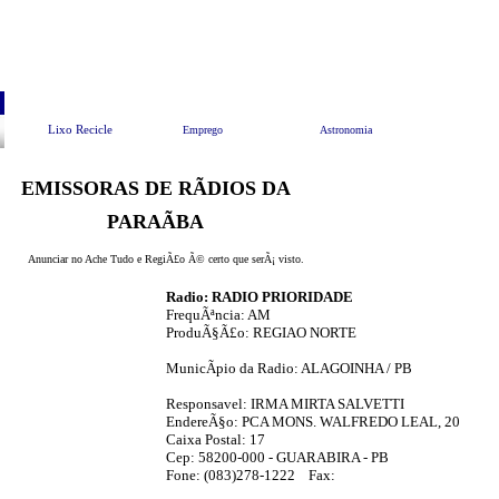
Pesquisar
Animais e Meio Ambiente
EndereÃ§os Ãº
Lixo Recicle
Emprego
Astronomia
EMISSORAS DE RÃDIOS DA
PARAÃBA
Anunciar no Ache Tudo e RegiÃ£o Ã© certo que serÃ¡ visto.
Radio: RADIO PRIORIDADE
FrequÃªncia: AM
ProduÃ§Ã£o: REGIAO NORTE
MunicÃ­pio da Radio: ALAGOINHA / PB
Responsavel: IRMA MIRTA SALVETTI
EndereÃ§o: PCA MONS. WALFREDO LEAL, 20
Caixa Postal: 17
Cep: 58200-000 - GUARABIRA - PB
Fone: (083)278-1222 Fax: