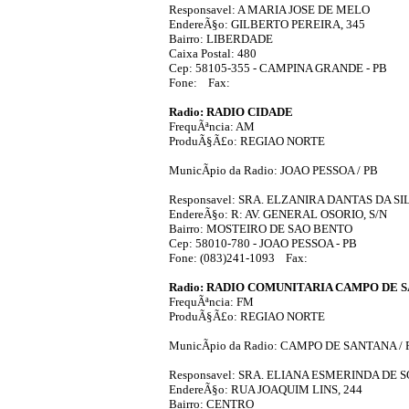
Responsavel: A MARIA JOSE DE MELO
EndereÃ§o: GILBERTO PEREIRA, 345
Bairro: LIBERDADE
Caixa Postal: 480
Cep: 58105-355 - CAMPINA GRANDE - PB
Fone: Fax:
Radio: RADIO CIDADE
FrequÃªncia: AM
ProduÃ§Ã£o: REGIAO NORTE
MunicÃ­pio da Radio: JOAO PESSOA / PB
Responsavel: SRA. ELZANIRA DANTAS DA SI
EndereÃ§o: R: AV. GENERAL OSORIO, S/N
Bairro: MOSTEIRO DE SAO BENTO
Cep: 58010-780 - JOAO PESSOA - PB
Fone: (083)241-1093 Fax:
Radio: RADIO COMUNITARIA CAMPO DE 
FrequÃªncia: FM
ProduÃ§Ã£o: REGIAO NORTE
MunicÃ­pio da Radio: CAMPO DE SANTANA / 
Responsavel: SRA. ELIANA ESMERINDA DE 
EndereÃ§o: RUA JOAQUIM LINS, 244
Bairro: CENTRO