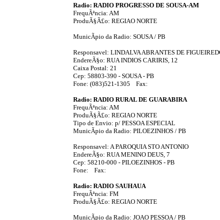
Radio: RADIO PROGRESSO DE SOUSA-AM
FrequÃªncia: AM
ProduÃ§Ã£o: REGIAO NORTE
MunicÃ­pio da Radio: SOUSA / PB
Responsavel: LINDALVA ABRANTES DE FIGUEIRE
EndereÃ§o: RUA INDIOS CARIRIS, 12
Caixa Postal: 21
Cep: 58803-390 - SOUSA - PB
Fone: (083)521-1305 Fax:
Radio: RADIO RURAL DE GUARABIRA
FrequÃªncia: AM
ProduÃ§Ã£o: REGIAO NORTE
Tipo de Envio: p/ PESSOA ESPECIAL
MunicÃ­pio da Radio: PILOEZINHOS / PB
Responsavel: A PAROQUIA STO ANTONIO
EndereÃ§o: RUA MENINO DEUS, 7
Cep: 58210-000 - PILOEZINHOS - PB
Fone: Fax:
Radio: RADIO SAUHAUA
FrequÃªncia: FM
ProduÃ§Ã£o: REGIAO NORTE
MunicÃ­pio da Radio: JOAO PESSOA / PB