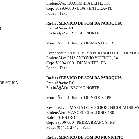
EndereÃ§o: RUA EMILIA LEITE, 118
Cep: 58993-000 - BOA VENTURA - PB
Fone: Fax:
Radio: SERVICO DE SOM DA PAROQUIA
)
FrequÃªncia: RC
ProduÃ§Ã£o: REGIAO NORTE
MunicÃ­pio da Radio: DIAMANTE / PB
Responsavel: A EDILEUSA FURTADO LEITE DE SOU
EndereÃ§o: RUA ANTONIO VICENTE, 94
Cep: 58994-000 - DIAMANTE - PB
Fone: Fax:
Radio: SERVICO DE SOM DA PAROQUIA
 DE SOUSA
FrequÃªncia: RC
ProduÃ§Ã£o: REGIAO NORTE
MunicÃ­pio da Radio: OLIVEDOS / PB
Responsavel: MARIA DO SOCORRO NICOLAU SILV
EndereÃ§o: MANOEL CLAUDINO, 180
Bairro: CENTRO
Cep: 58790-000 - PEDRA BRANCA - PB
Fone: (0 )451-2740 Fax:
Radio: SERVICO DE SOM DO MUNICIPIO