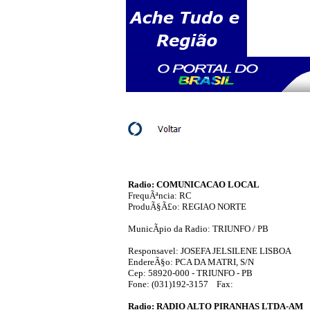
Radio: COMUNICACAO LOCAL
FrequÃªncia: RC
ProduÃ§Ã£o: REGIAO NORTE
MunicÃ­pio da Radio: TRIUNFO / PB
Responsavel: JOSEFA JELSILENE LISBOA
EndereÃ§o: PCA DA MATRI, S/N
Cep: 58920-000 - TRIUNFO - PB
Fone: (031)192-3157 Fax:
Radio: RADIO ALTO PIRANHAS LTDA-AM