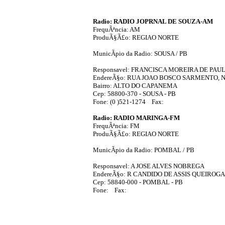
Radio: RADIO JOPRNAL DE SOUZA-AM
FrequÃªncia: AM
ProduÃ§Ã£o: REGIAO NORTE
MunicÃ­pio da Radio: SOUSA / PB
Responsavel: FRANCISCA MOREIRA DE PAU
EndereÃ§o: RUA JOAO BOSCO SARMENTO, N
Bairro: ALTO DO CAPANEMA
Cep: 58800-370 - SOUSA - PB
Fone: (0 )521-1274 Fax:
Radio: RADIO MARINGA-FM
FrequÃªncia: FM
ProduÃ§Ã£o: REGIAO NORTE
MunicÃ­pio da Radio: POMBAL / PB
Responsavel: A JOSE ALVES NOBREGA
EndereÃ§o: R CANDIDO DE ASSIS QUEIROGA,
Cep: 58840-000 - POMBAL - PB
Fone: Fax: