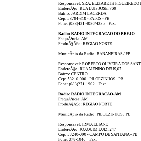
Responsavel: SRA. ELIZABETH FIGUEIREDO
EndereÃ§o: RUA LUIS JOSE, 760
Bairro: JARDIM LACERDA
Cep: 58704-310 - PATOS - PB
Fone: (083)421-4086/4285 Fax:
Radio: RADIO INTEGRACAO DO BREJO
FrequÃªncia: AM
ProduÃ§Ã£o: REGIAO NORTE
MunicÃ­pio da Radio: BANANEIRAS / PB
Responsavel: ROBERTO OLIVEIRA DOS SAN
EndereÃ§o: RUA MENINO DEUS,07
Bairro: CENTRO
Cep: 58210-000 - PILOEZINHOS - PB
Fone: (083)271-1902 Fax:
Radio: RADIO INTEGRACAO-AM
FrequÃªncia: AM
ProduÃ§Ã£o: REGIAO NORTE
MunicÃ­pio da Radio: PILOEZINHOS / PB
Responsavel: IRMA ELIANE
EndereÃ§o: JOAQUIM LUIZ, 247
Cep: 58240-000 - CAMPO DE SANTANA - PB
Fone: 378-1046 Fax: