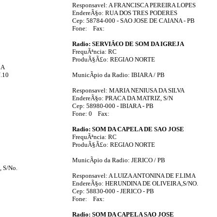
Responsavel: A FRANCISCA PEREIRA LOPES
EndereÃ§o: RUA DOS TRES PODERES
Cep: 58784-000 - SAO JOSE DE CAIANA - PB
Fone: Fax:
Radio: SERVIÂ€O DE SOM DA IGREJA
FrequÃªncia: RC
ProduÃ§Ã£o: REGIAO NORTE
LA
.10
MunicÃ­pio da Radio: IBIARA / PB
Responsavel: MARIA NENIUSA DA SILVA
EndereÃ§o: PRACA DA MATRIZ, S/N
Cep: 58980-000 - IBIARA - PB
Fone: 0 Fax:
Radio: SOM DA CAPELA DE SAO JOSE
FrequÃªncia: RC
ProduÃ§Ã£o: REGIAO NORTE
MunicÃ­pio da Radio: JERICO / PB
 S/No.
Responsavel: A LUIZA ANTONINA DE F.LIMA
EndereÃ§o: HERUNDINA DE OLIVEIRA,S/NO.
Cep: 58830-000 - JERICO - PB
Fone: Fax:
Radio: SOM DA CAPELA SAO JOSE