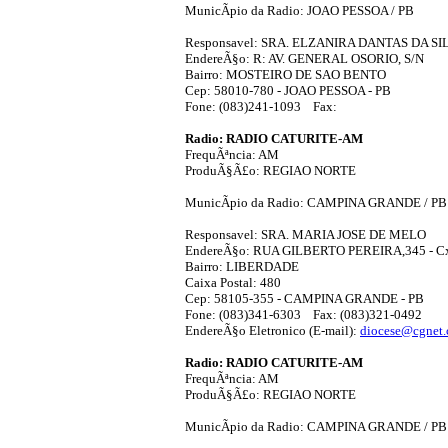
MunicÃ­pio da Radio: JOAO PESSOA / PB
Responsavel: SRA. ELZANIRA DANTAS DA SI
EndereÃ§o: R: AV. GENERAL OSORIO, S/N
Bairro: MOSTEIRO DE SAO BENTO
Cep: 58010-780 - JOAO PESSOA - PB
Fone: (083)241-1093 Fax:
Radio: RADIO CATURITE-AM
FrequÃªncia: AM
ProduÃ§Ã£o: REGIAO NORTE
MunicÃ­pio da Radio: CAMPINA GRANDE / PB
Responsavel: SRA. MARIA JOSE DE MELO
EndereÃ§o: RUA GILBERTO PEREIRA,345 - Cx
Bairro: LIBERDADE
Caixa Postal: 480
Cep: 58105-355 - CAMPINA GRANDE - PB
Fone: (083)341-6303 Fax: (083)321-0492
EndereÃ§o Eletronico (E-mail):
diocese@cgnet.
Radio: RADIO CATURITE-AM
FrequÃªncia: AM
ProduÃ§Ã£o: REGIAO NORTE
MunicÃ­pio da Radio: CAMPINA GRANDE / PB