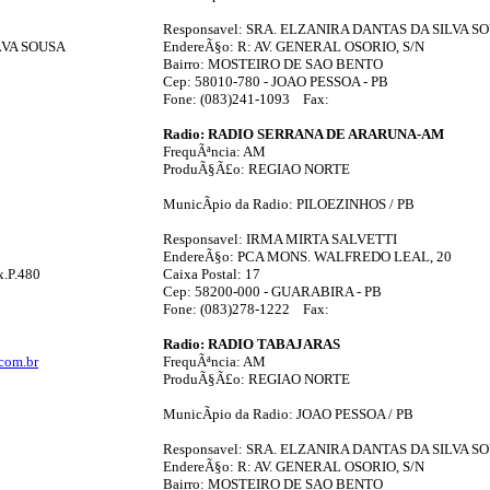
Responsavel: SRA. ELZANIRA DANTAS DA SILVA S
LVA SOUSA
EndereÃ§o: R: AV. GENERAL OSORIO, S/N
Bairro: MOSTEIRO DE SAO BENTO
Cep: 58010-780 - JOAO PESSOA - PB
Fone: (083)241-1093 Fax:
Radio: RADIO SERRANA DE ARARUNA-AM
FrequÃªncia: AM
ProduÃ§Ã£o: REGIAO NORTE
MunicÃ­pio da Radio: PILOEZINHOS / PB
Responsavel: IRMA MIRTA SALVETTI
EndereÃ§o: PCA MONS. WALFREDO LEAL, 20
.P.480
Caixa Postal: 17
Cep: 58200-000 - GUARABIRA - PB
Fone: (083)278-1222 Fax:
Radio: RADIO TABAJARAS
com.br
FrequÃªncia: AM
ProduÃ§Ã£o: REGIAO NORTE
MunicÃ­pio da Radio: JOAO PESSOA / PB
Responsavel: SRA. ELZANIRA DANTAS DA SILVA S
EndereÃ§o: R: AV. GENERAL OSORIO, S/N
Bairro: MOSTEIRO DE SAO BENTO