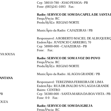
Cep: 58010-780 - JOAO PESSOA - PB
Fone: (083)241-1093 Fax:
Radio: SERVICO DE SOM DA CAPELA DE SANTA
FrequÃªncia: RC
ProduÃ§Ã£o: REGIAO NORTE
MunicÃ­pio da Radio: CAJAZEIRAS / PB
Responsavel: A ROBERTO MACIEL DE ALBUQUER
EndereÃ§o: JUVENCIO CARREIRO, 70
Cep: 58900-000 - CAJAZEIRAS - PB
Fone: Fax:
LVA SOUSA
Radio: SERVICO DE SOM A VOZ DO POVO
FrequÃªncia: RC
ProduÃ§Ã£o: REGIAO NORTE
MunicÃ­pio da Radio: ALAGOA GRANDE / PB
SANTANA
Responsavel: TEREZINHA FERREIRA DE LIMA
EndereÃ§o: RUA DR.INALDO S/N LAGOA GRANDE
Bairro: CENTRO
PB
Cep: 56380-000 - SANTA MARIA DA BOA VISTA - PB
Fone: 0 0 Fax:
SOUZA
Radio: SERVICO DE SOM DA IGREJA
FrequÃªncia: RC