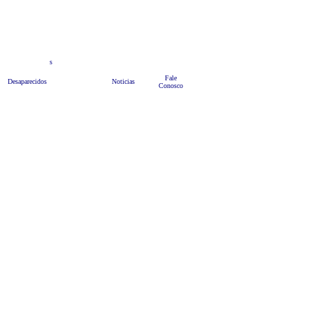
teis
s
Anuncie
Bate Papo
HOME
Fale
Desaparecidos
Noticias
Conosco