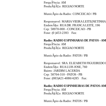
FrequÃªncia: AM
ProduÃ§Ã£o: REGIAO NORTE
MunicÃ­pio da Radio: CONCEICAO / PB
Responsavel: MARIA VIEIRA LEITE(NETINHA
EndereÃ§o: RUA DR. FRANCA LEITE, 196
Cep: 58970-000 - CONCEICAO - PB
Fone: (0 )453-2393 Fax:
Radio: RADIO ESPINHARAS DE PATOS - AM
FrequÃªncia: AM
ProduÃ§Ã£o: REGIAO NORTE
MunicÃ­pio da Radio: PATOS / PB
Responsavel: SRA. ELIZABETH FIGUEIREDO
EndereÃ§o: RUA LUIS JOSE, 760
Bairro: JARDIM LACERDA
Cep: 58704-310 - PATOS - PB
Fone: (083)421-4086/4285 Fax:
Radio: RADIO ESPINHEIRAS DE PATOS-AM
FrequÃªncia: AM
ProduÃ§Ã£o: REGIAO NORTE
MunicÃ­pio da Radio: PATOS / PB