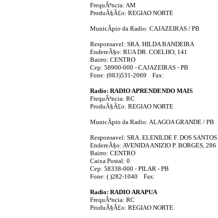
FrequÃªncia: AM
ProduÃ§Ã£o: REGIAO NORTE
MunicÃ­pio da Radio: CAJAZEIRAS / PB
Responsavel: SRA. HILDA BANDEIRA
EndereÃ§o: RUA DR. COELHO, 141
Bairro: CENTRO
Cep: 58900-000 - CAJAZEIRAS - PB
Fone: (083)531-2069 Fax:
Radio: RADIO APRENDENDO MAIS
FrequÃªncia: RC
ProduÃ§Ã£o: REGIAO NORTE
MunicÃ­pio da Radio: ALAGOA GRANDE / PB
Responsavel: SRA. ELENILDE F. DOS SANTOS
EndereÃ§o: AVENIDA ANIZIO P. BORGES, 286
Bairro: CENTRO
Caixa Postal: 0
Cep: 58338-000 - PILAR - PB
Fone: ( )282-1040 Fax:
Radio: RADIO ARAPUA
FrequÃªncia: RC
ProduÃ§Ã£o: REGIAO NORTE