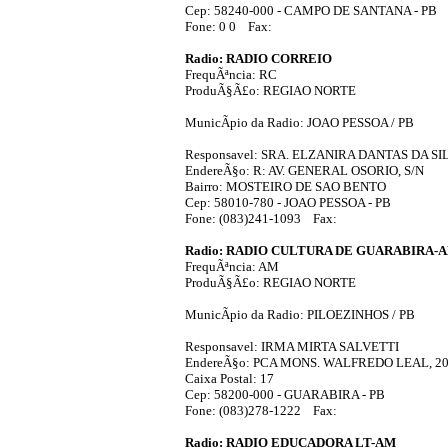
Cep: 58240-000 - CAMPO DE SANTANA - PB
Fone: 0 0 Fax:
Radio: RADIO CORREIO
FrequÃªncia: RC
ProduÃ§Ã£o: REGIAO NORTE
MunicÃ­pio da Radio: JOAO PESSOA / PB
Responsavel: SRA. ELZANIRA DANTAS DA SI
EndereÃ§o: R: AV. GENERAL OSORIO, S/N
Bairro: MOSTEIRO DE SAO BENTO
Cep: 58010-780 - JOAO PESSOA - PB
Fone: (083)241-1093 Fax:
Radio: RADIO CULTURA DE GUARABIRA-
FrequÃªncia: AM
ProduÃ§Ã£o: REGIAO NORTE
MunicÃ­pio da Radio: PILOEZINHOS / PB
Responsavel: IRMA MIRTA SALVETTI
EndereÃ§o: PCA MONS. WALFREDO LEAL, 2
Caixa Postal: 17
Cep: 58200-000 - GUARABIRA - PB
Fone: (083)278-1222 Fax:
Radio: RADIO EDUCADORA LT-AM