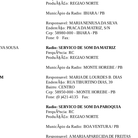
ProduÃ§Ã£o: REGIAO NORTE
MunicÃ­pio da Radio: IBIARA / PB
Responsavel: MARIA NENIUSA DA SILVA
EndereÃ§o: PRACA DA MATRIZ, S/N
Cep: 58980-000 - IBIARA - PB
Fone: 0 Fax:
LVA SOUSA
Radio: SERVICO DE SOM DA MATRIZ
FrequÃªncia: RC
ProduÃ§Ã£o: REGIAO NORTE
MunicÃ­pio da Radio: MONTE HOREBE / PB
AM
Responsavel: MARIA DE LOURDES B. DIAS
EndereÃ§o: RUA TIBURTINO DIAS, 39
Bairro: CENTRO
Cep: 58950-000 - MONTE HOREBE - PB
Fone: (0 )421-4135 Fax:
Radio: SERVICO DE SOM DA PAROQUIA
0
FrequÃªncia: RC
ProduÃ§Ã£o: REGIAO NORTE
MunicÃ­pio da Radio: BOA VENTURA / PB
Responsavel: A MARIA APARECIDA DE FREITAS