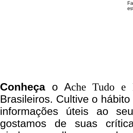
Fa
es
C
onheça
o
A
che Tudo e 
Brasileiros. Cultive o hábit
informações úteis
ao seu 
g
ostamos de suas crític