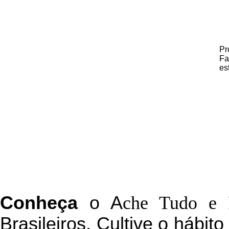
Pr
Fa
es
C
onheça
o
A
che Tudo e 
Brasileiros. Cultive o hábit