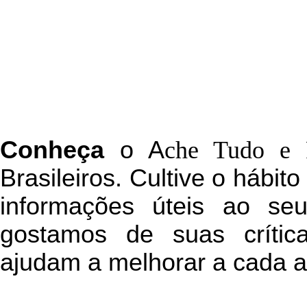
C
onheça
o
A
che Tudo e 
Brasileiros. Cultive o hábit
informações úteis
ao seu 
g
ostamos de suas crític
ajudam a melhorar a cada a