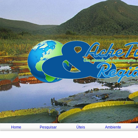
Home
Pesquisar
Úteis
Ambiente
A