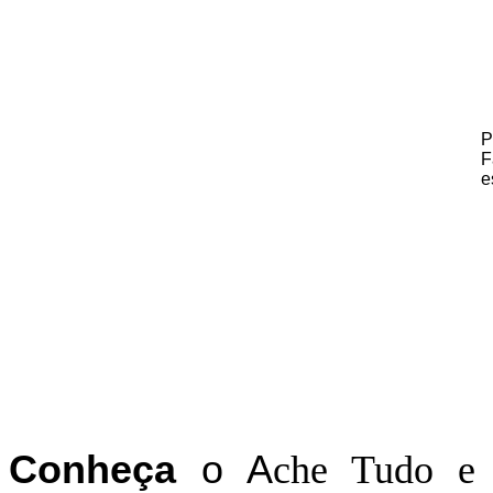
P
F
e
C
onheça
o
A
che Tudo e 