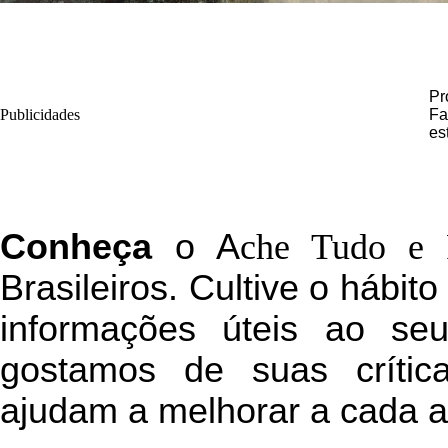
Pr
Publicidades
Fa
es
C
onheça
o
A
che Tudo e 
Brasileiros. Cultive o hábit
informações úteis
ao seu 
g
ostamos de suas crític
ajudam a melhorar a cada a