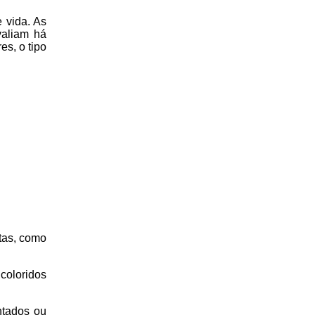
 vida. As
valiam há
s, o tipo
.
tas, como
coloridos
ntados ou