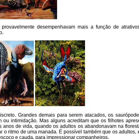
 provavelmente desempenhavam mais a função de atrativo
o.
iscreto. Grandes demais para serem atacados, os saurópode
ou intimidação. Mas alguns acreditam que os filhotes apre
s anos de vida, quando os adultos os abandonavam na florest
ar o ritmo de uma manada. É possível também que os adultos,
escoço e cauda, para impressionar companheiros.