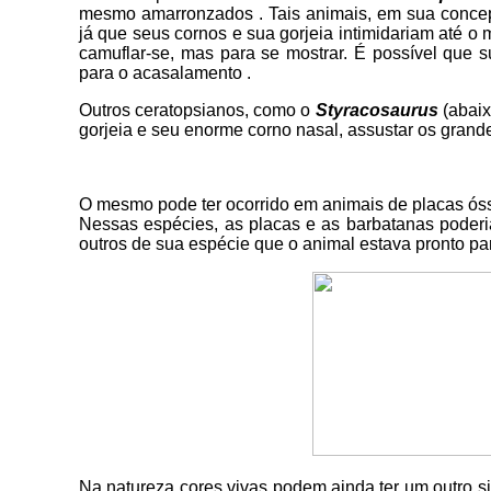
mesmo amarronzados . Tais animais, em sua conce
já que seus cornos e sua gorjeia intimidariam até o
camuflar-se, mas para se mostrar. É possível que 
para o acasalamento .
Outros ceratopsianos, como o
Styracosaurus
(abaix
gorjeia e seu enorme corno nasal, assustar os gran
O mesmo pode ter ocorrido em animais de placas ó
Nessas espécies, as placas e as barbatanas poderi
outros de sua espécie que o animal estava pronto pa
Na natureza cores vivas podem ainda ter um outro si