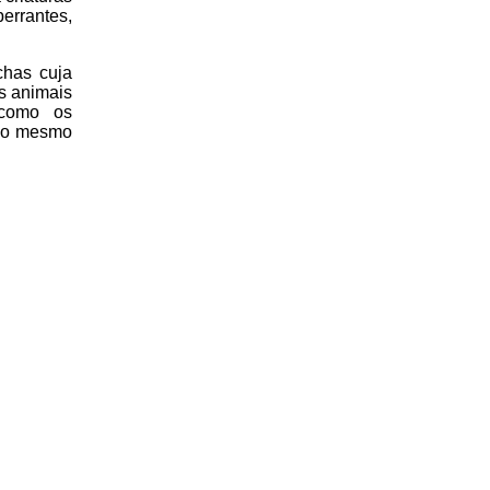
errantes,
chas cuja
os animais
 como os
r o mesmo