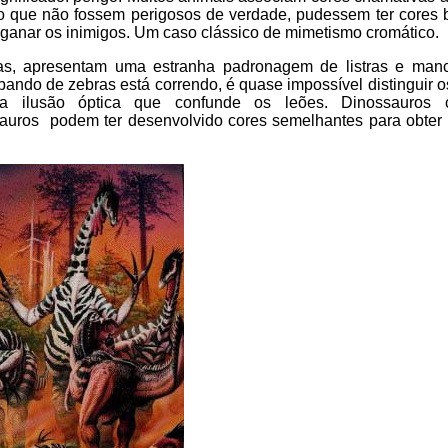
 que não fossem perigosos de verdade, pudessem ter cores b
ganar os inimigos. Um caso clássico de mimetismo cromático.
fas, apresentam uma estranha padronagem de listras e man
bando de zebras está correndo, é quase impossível distinguir 
ma ilusão óptica que confunde os leões. Dinossauros
sauros podem ter desenvolvido cores semelhantes para obte