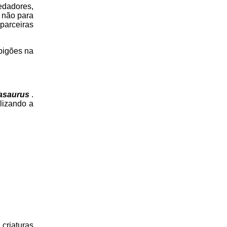
edadores,
, não para
parceiras
pigões na
asaurus
.
lizando a
 criaturas