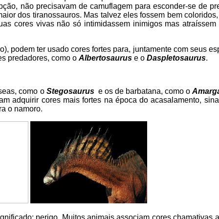
pção, não precisavam de camuflagem para esconder-se de pr
 maior dos tiranossauros. Mas talvez eles fossem bem coloridos
suas cores vivas não só intimidassem inimigos mas atraíssem 
o), podem ter usado cores fortes para, juntamente com seus es
des predadores, como o
Albertosaurus
e o
Daspletosaurus
.
sseas, como o
Stegosaurus
e os de barbatana, como o
Amarg
am adquirir cores mais fortes na época do acasalamento, sina
ra o namoro.
gnificado: perigo. Muitos animais associam cores chamativas a