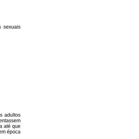
s sexuais
s adultos
sentassem
a até que
 em época