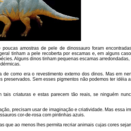
 poucas amostras de pele de dinossauro foram encontradas
ral tinham a pele recoberta por escamas e, em alguns caso
pécies. Alguns dinos tinham pequenas escamas arredondadas,
 dérmicas.
éia de como era o revestimento externo dos dinos. Mas em n
ntos preservados. Sem esses pigmentos não podemos ter idéia 
m tais criaturas e estas parecem tão reais, se ninguém nun
ração, precisam usar de imaginação e criatividade. Mas essa i
ssauros cor-de-rosa com pintinhas azuis.
tas que ao menos lhes permita recriar animais cujas cores sej