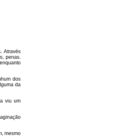
. Através
s, penas.
 enquanto
enhum dos
alguma da
ca viu um
maginação
am, mesmo