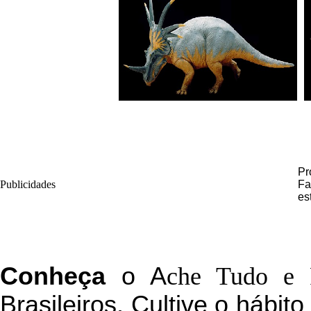
Pr
Publicidades
Fa
es
C
onheça
o
A
che Tudo e 
Brasileiros. Cultive o hábit