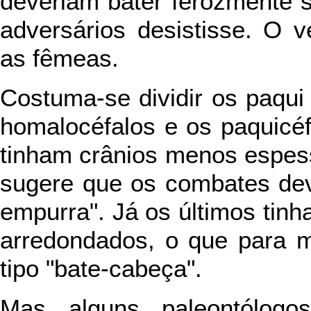
deveriam bater ferozmente 
adversários desistisse. O 
as fêmeas.
Costuma-se dividir os paqui
homalocéfalos e os paquicéf
tinham crânios menos espes
sugere que os combates dev
empurra". Já os últimos tin
arredondados, o que para m
tipo "bate-cabeça".
Mas alguns paleontólogo