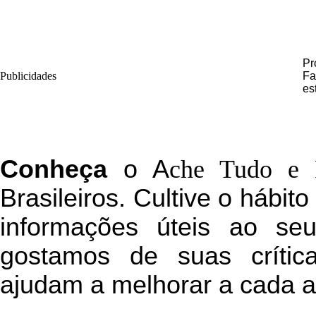
Pr
Publicidades
Fa
es
C
onheça
o
A
che Tudo e 
Brasileiros. Cultive o hábit
informações úteis
ao seu 
g
ostamos de suas crític
ajudam a melhorar a cada a