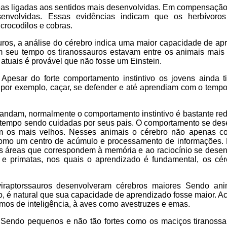
eas ligadas aos sentidos mais desenvolvidas. Em compensação
envolvidas. Essas evidências indicam que os herbívoros
crocodilos e cobras.
uros, a análise do cérebro indica uma maior capacidade de ap
m seu tempo os tiranossauros estavam entre os animais mais 
tuais é provável que não fosse um Einstein.
 Apesar do forte comportamento instintivo os jovens ainda 
 por exemplo, caçar, se defender e até aprendiam com o tempo
andam, normalmente o comportamento instintivo é bastante red
o tempo sendo cuidadas por seus pais. O comportamento se des
m os mais velhos. Nesses animais o cérebro não apenas co
omo um centro de acúmulo e processamento de informações. 
 as áreas que correspondem à memória e ao raciocínio se dese
e primatas, nos quais o aprendizado é fundamental, os cér
viraptorssauros desenvolveram cérebros maiores Sendo an
, é natural que sua capacidade de aprendizado fosse maior. Ac
os de inteligência, à aves como avestruzes e emas.
 Sendo pequenos e não tão fortes como os maciços tiranossa