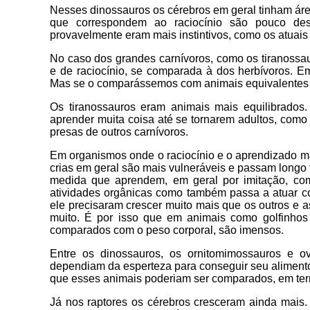
Nesses dinossauros os cérebros em geral tinham ár
que correspondem ao raciocínio são pouco des
provavelmente eram mais instintivos, como os atuais 
No caso dos grandes carnívoros, como os tiranossa
e de raciocínio, se comparada à dos herbívoros. E
Mas se o comparássemos com animais equivalentes a
Os tiranossauros eram animais mais equilibrados.
aprender muita coisa até se tornarem adultos, como
presas de outros carnívoros.
Em organismos onde o raciocínio e o aprendizado m
crias em geral são mais vulneráveis e passam long
medida que aprendem, em geral por imitação, co
atividades orgânicas como também passa a atuar c
ele precisaram crescer muito mais que os outros e
muito. É por isso que em animais como golfinhos 
comparados com o peso corporal, são imensos.
Entre os dinossauros, os ornitomimossauros e o
dependiam da esperteza para conseguir seu alimento
que esses animais poderiam ser comparados, em term
Já nos raptores os cérebros cresceram ainda mais.