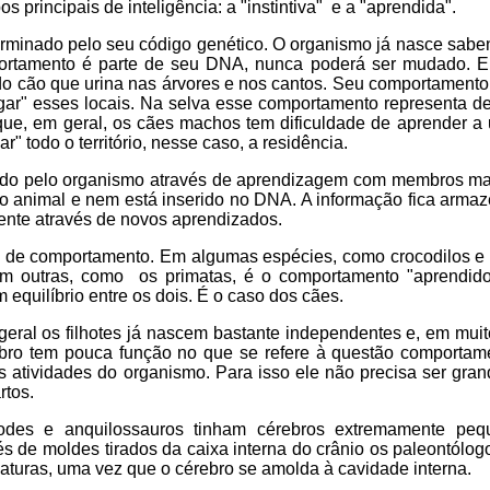
 principais de inteligência: a "instintiva" e a "aprendida".
erminado pelo seu código genético. O organismo já nasce sab
portamento é parte de seu DNA, nunca poderá ser mudado. 
o cão que urina nas árvores e nos cantos. Seu comportamento i
regar" esses locais. Na selva esse comportamento representa d
te que, em geral, os cães machos tem dificuldade de aprender a
r" todo o território, nesse caso, a residência.
ido pelo organismo através de aprendizagem com membros ma
m o animal e nem está inserido no DNA. A informação fica arma
mente através de novos aprendizados.
s de comportamento. Em algumas espécies, como crocodilos e 
 em outras, como os primatas, é o comportamento "aprendid
equilíbrio entre os dois. É o caso dos cães.
eral os filhotes já nascem bastante independentes e, em muit
bro tem pouca função no que se refere à questão comportame
atividades do organismo. Para isso ele não precisa ser gran
rtos.
podes e anquilossauros tinham cérebros extremamente pe
s de moldes tirados da caixa interna do crânio os paleontólo
iaturas, uma vez que o cérebro se amolda à cavidade interna.