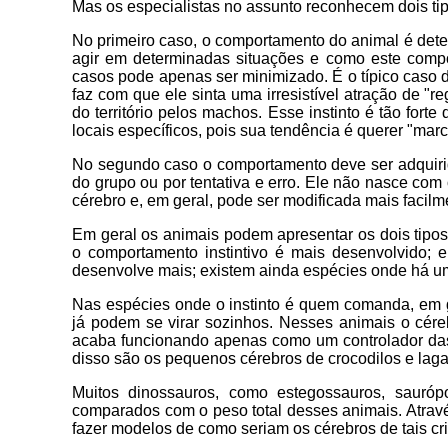
Mas os especialistas no assunto reconhecem dois tipos
No primeiro caso, o comportamento do animal é det
agir em determinadas situações e como este com
casos pode apenas ser minimizado. É o típico caso d
faz com que ele sinta uma irresistível atração de "
do território pelos machos. Esse instinto é tão for
locais específicos, pois sua tendência é querer "marca
No segundo caso o comportamento deve ser adquir
do grupo ou por tentativa e erro. Ele não nasce co
cérebro e, em geral, pode ser modificada mais facil
Em geral os animais podem apresentar os dois tipo
o comportamento instintivo é mais desenvolvido;
desenvolve mais; existem ainda espécies onde há um 
Nas espécies onde o instinto é quem comanda, em g
já podem se virar sozinhos. Nesses animais o cére
acaba funcionando apenas como um controlador das 
disso são os pequenos cérebros de crocodilos e laga
Muitos dinossauros, como estegossauros, sauró
comparados com o peso total desses animais. Atravé
fazer modelos de como seriam os cérebros de tais cr