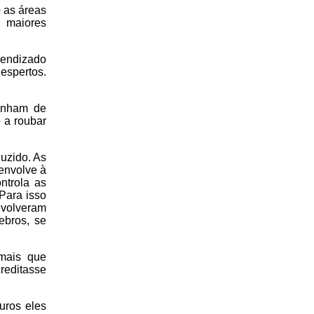
 as áreas
 maiores
rendizado
espertos.
tinham de
 a roubar
uzido. As
envolve à
ntrola as
Para isso
nvolveram
ebros, se
imais que
reditasse
uros eles