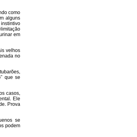
endo como
Em alguns
nstintivo
elimitação
 urinar em
is velhos
zenada no
tubarões,
o" que se
os casos,
ntal. Ele
de. Prova
quenos se
gos podem