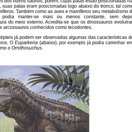
es dos outros sáurios, porém, cujas patas estão posicionadas na
, suas patas eram posicionadas logo abaixo do tronco, tal com
míferos. Também como as aves e mamíferos seu metabolismo 
a podia manter-se mais ou menos constante, sem dep
ura do meio externo. Acredita-se que os dinossauros evoluíram
is arcossauros conhecidos como tecodontes.
épteis já podem ser observadas algumas das características do
uros. O
Euparkeria
(abaixo), por exemplo já podia caminhar em
omo o
Ornithosuchus
.