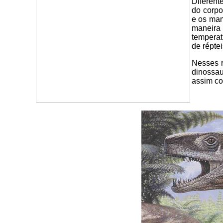
Diferent
do corpo
e os ma
maneir
temperat
de répte
Nesses r
dinossa
assim c