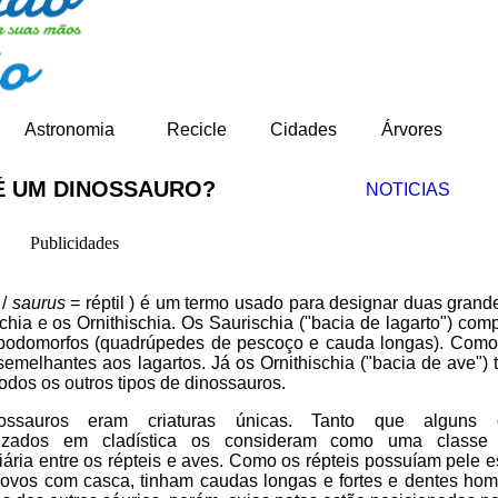
Astronomia
Recicle
Cidades
Árvores
É UM DINOSSAURO?
NOTICIAS
Publicidades
 /
saurus
= réptil ) é um termo usado para designar duas grand
chia e os Ornithischia. Os Saurischia ("bacia de lagarto") co
opodomorfos (quadrúpedes de pescoço e cauda longas). Como 
semelhantes aos lagartos. Já os Ornithischia ("bacia de ave")
dos os outros tipos de dinossauros.
ssauros eram criaturas únicas. Tanto que alguns ci
lizados em cladística os consideram como uma classe 
iária entre os répteis e aves. Como os répteis possuíam pele 
ovos com casca, tinham caudas longas e fortes e dentes ho