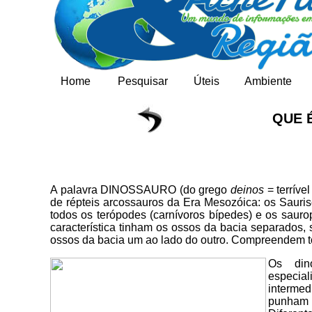
Home
Pesquisar
Úteis
Ambiente
QUE 
A palavra DINOSSAURO (do grego
deinos
= terrível
de répteis arcossauros da Era Mesozóica: os Sauris
todos os terópodes (carnívoros bípedes) e os saur
característica tinham os ossos da bacia separados, 
ossos da bacia um ao lado do outro. Compreendem to
Os dino
especia
intermed
punham 