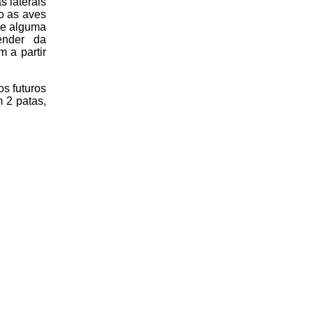
s laterais
o as aves
de alguma
ender da
 a partir
s futuros
 2 patas,