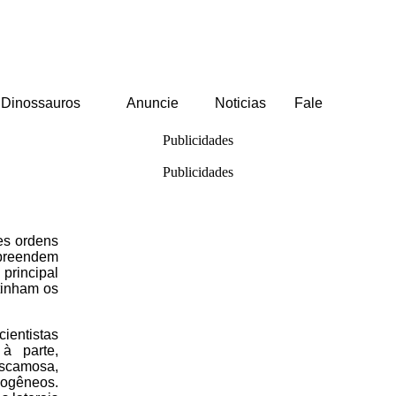
Dinossauros
Anuncie
Noticias
Fale
Publicidades
Publicidades
es ordens
mpreendem
principal
 tinham os
entistas
à parte,
escamosa,
mogêneos.