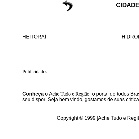
CIDADE
HEITORAÍ
HIDRO
Publicidades
C
onheça
o
A
che Tudo e Região
o portal
de todos Bras
seu dispor
.
Seja b
em vindo
, g
ostamos de suas crític
Copyright © 1999 [Ache Tudo e Regiã