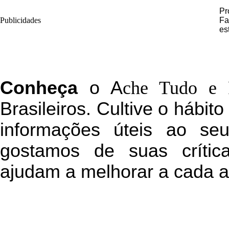
Pr
Publicidades
Fa
es
C
onheça
o
A
che Tudo e 
Brasileiros. Cultive o hábit
informações úteis
ao seu 
g
ostamos de suas crític
ajudam a melhorar a cada a