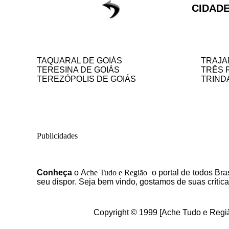
CIDADE
TAQUARAL DE GOIÁS
TRAJA
TERESINA DE GOIÁS
TRÊS 
TEREZÓPOLIS DE GOIÁS
TRIND
Publicidades
C
onheça
o
A
che Tudo e Região
o portal
de todos Bras
seu dispor
.
Seja b
em vindo
, g
ostamos de suas crític
Copyright © 1999 [Ache Tudo e Regiã