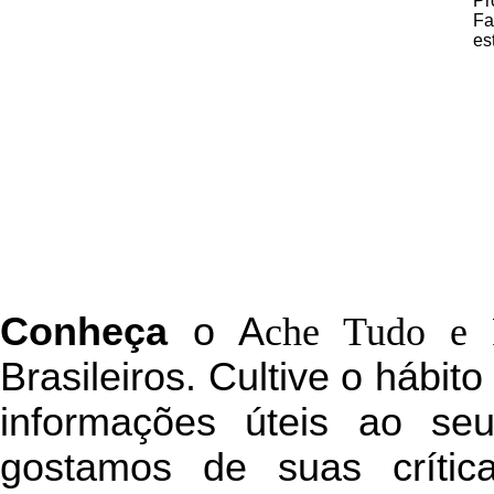
Pr
Fa
es
C
onheça
o
A
che Tudo e 
Brasileiros. Cultive o hábit
informações úteis
ao seu 
g
ostamos de suas crític