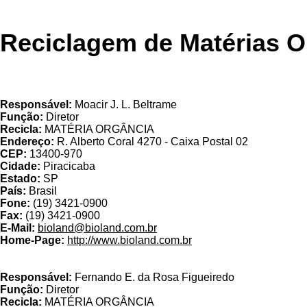
Reciclagem de Matérias O
Responsável:
Moacir J. L. Beltrame
Função:
Diretor
Recicla:
MATÉRIA ORGÂNCIA
Endereço:
R. Alberto Coral 4270 - Caixa Postal 02
CEP:
13400-970
Cidade:
Piracicaba
Estado:
SP
País:
Brasil
Fone:
(19) 3421-0900
Fax:
(19) 3421-0900
E-Mail:
bioland@bioland.com.br
Home-Page:
http://www.bioland.com.br
Eco
Responsável:
Fernando E. da Rosa Figueiredo
Função:
Diretor
Recicla:
MATÉRIA ORGÂNCIA