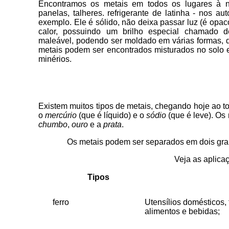
Encontramos os metais em todos os lugares à n
panelas, talheres. refrigerante de latinha - nos a
exemplo. Ele é sólido, não deixa passar luz (é opac
calor, possuindo um brilho especial chamado
maleável, podendo ser moldado em várias formas, d
metais podem ser encontrados misturados no solo
minérios.
Existem muitos tipos de metais, chegando hoje ao to
o
mercúrio
(que é líquido) e o
sódio
(que é leve). Os
chumbo
,
ouro
e a
prata
.
Os metais podem ser separados em dois grand
Veja as aplicaç
Tipos
ferro
Utensílios domésticos, 
alimentos e bebidas;