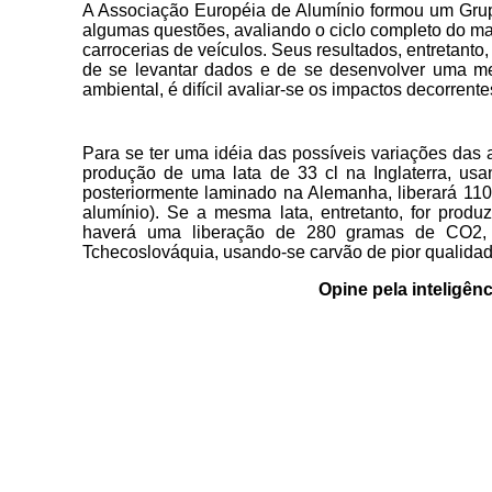
A Associação Européia de Alumínio formou um Gru
algumas questões, avaliando o ciclo completo do ma
carrocerias de veículos. Seus resultados, entretant
de se levantar dados e de se desenvolver uma me
ambiental, é difícil avaliar-se os impactos decorrent
Para se ter uma idéia das possíveis variações das
produção de uma lata de 33 cl na Inglaterra, usan
posteriormente laminado na Alemanha, liberará 11
alumínio). Se a mesma lata, entretanto, for prod
haverá uma liberação de 280 gramas de CO2, v
Tchecoslováquia, usando-se carvão de pior qualidad
Opine pela inteligênc