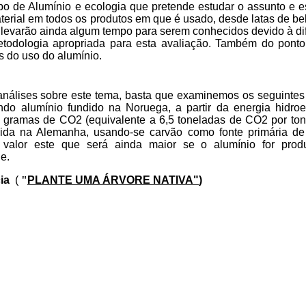
po de Alumínio e
ecologia
que pretende estudar o assunto e e
terial em todos os produtos em que é usado, desde latas de be
o, levarão ainda algum tempo para serem conhecidos devido à di
todologia apropriada para esta avaliação. Também do ponto
es do uso do alumínio.
 análises sobre este tema, basta que examinemos os seguintes
do alumínio fundido na Noruega, a partir da energia hidroel
0 gramas de CO2 (equivalente a 6,5 toneladas de CO2 por to
uzida na Alemanha, usando-se carvão como fonte primária de
alor este que será ainda maior se o alumínio for prod
e.
ia
(
"
PLANTE UMA ÁRVOR
E NATIVA
"
)