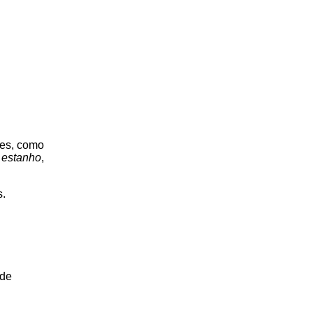
tes, como
,
estanho
,
s.
 de