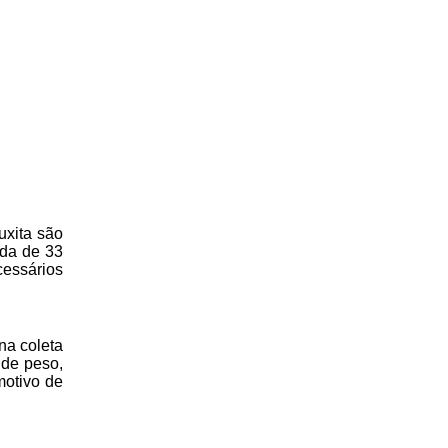
uxita são
ida de 33
cessários
na coleta
 de peso,
motivo de