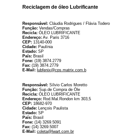
R
eciclagem de óleo Lubrificante
Responsável:
Cláudia Rodrigues / Flávia Todero
Função:
Vendas/Compras
Recicla:
ÓLEO LUBRIFICANTE
Endereço:
Av. Paris 3716
CEP:
13140-000
Cidade:
Paulínia
Estado:
SP
País:
Brasil
Fone:
(19) 3874.2779
Fax:
(19) 3874.2779
E-Mail:
lubfenix@cps.matrix.com.b
L
Responsável:
Sílvio Carlos Moretto
Função:
Sup.de Compra de Óle
Recicla:
ÓLEO LUBRIFICANTE
Endereço:
Rod.Mal.Rondon km 303,5
CEP:
18682-970
Cidade:
Lençois Paulista
Estado:
SP
País:
Brasil
Fone:
(14) 3269.5091
Fax:
(14) 3269.5007
E-Mail:
coleta@lwart.com.br