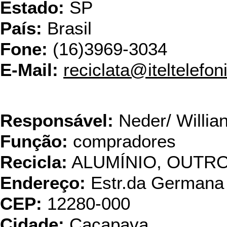
Estado:
SP
País:
Brasil
Fone:
(16)3969-3034
E-Mail:
reciclata@iteltelefo
ROTAVI - Componente
Responsável:
Neder/ Willia
Função:
compradores
Recicla:
ALUMÍNIO, OUTRO
Endereço:
Estr.da Germana 
CEP:
12280-000
Cidade:
Caçapava