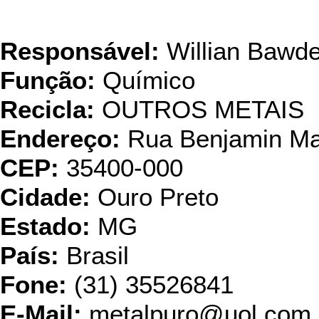
METALPURO INDÚS
Responsável:
Willian Bawde
Função:
Químico
Recicla:
OUTROS METAIS
Endereço:
Rua Benjamin Ma
CEP:
35400-000
Cidade:
Ouro Preto
Estado:
MG
País:
Brasil
Fone:
(31) 35526841
E-Mail:
metalpuro@uol.com.