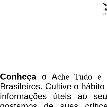
Pr
Fa
es
C
onheça
o
A
che Tudo e 
Brasileiros. Cultive o hábit
informações úteis
ao seu 
g
ostamos de suas crític