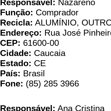
Responsável:
Nazareno
Função:
Comprador
Recicla:
ALUMÍNIO, OUTRO
Endereço:
Rua José Pinheir
CEP:
61600-00
Cidade:
Caucaia
Estado:
CE
País:
Brasil
Fone:
(85) 285 3966
Fundiçã
Responsável:
Ana Cristina