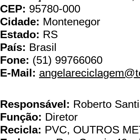
CEP:
95780-000
Cidade:
Montenegor
Estado:
RS
País:
Brasil
Fone:
(51) 99766060
E-Mail:
angelareciclagem@t
Área Limpa R
Responsável:
Roberto Sant
Função:
Diretor
Recicla:
PVC, OUTROS ME