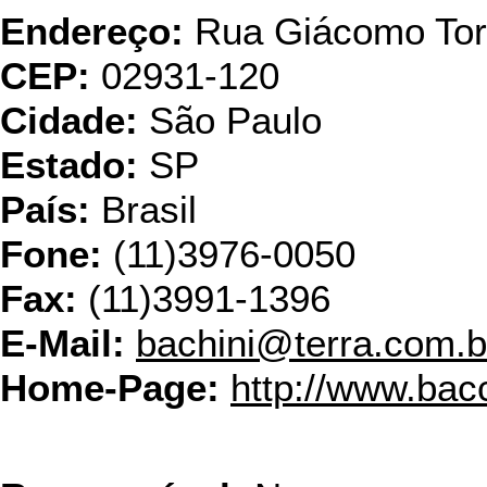
Endereço:
Rua Giácomo Tore
CEP:
02931-120
Cidade:
São Paulo
Estado:
SP
País:
Brasil
Fone:
(11)3976-0050
Fax:
(11)3991-1396
E-Mail:
bachini@terra.com.b
Home-Page:
http://www.bacc
Fundição 