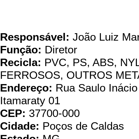
Veronsarah Recuperadora
de Suca
Responsável:
João Luiz Mar
Função:
Diretor
Recicla:
PVC, PS, ABS, NY
FERROSOS, OUTROS META
Endereço:
Rua Saulo Inácio
Itamaraty 01
CEP:
37700-000
Cidade:
Poços de Caldas
Estado:
MG