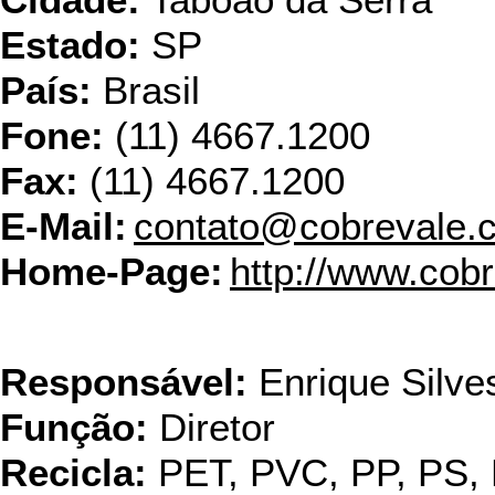
Cidade:
Taboão da Serra
Estado:
SP
País:
Brasil
Fone:
(11) 4667.1200
Fax:
(11) 4667.1200
E-Mail:
contato@cobrevale.
Home-Page:
http://www.cob
Comercial A
Responsável:
Enrique Silves
Função:
Diretor
Recicla:
PET, PVC, PP, PS,