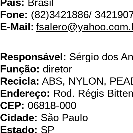
País:
Brasil
Fone:
(82)3421886/ 342190
E-Mail:
fsalero@yahoo.com.
Ambiental Reci
Responsável:
Sérgio dos An
Função:
diretor
Recicla:
ABS, NYLON, PEA
Endereço:
Rod. Régis Bitte
CEP:
06818-000
Cidade:
São Paulo
Estado:
SP