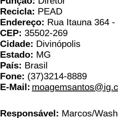
Função:
Diretor
Recicla:
PEAD
Endereço:
Rua Itauna 364 -
CEP:
35502-269
Cidade:
Divinópolis
Estado:
MG
País:
Brasil
Fone:
(37)3214-8889
E-Mail:
moagemsantos@ig.c
Cop
Responsável:
Marcos/Washi