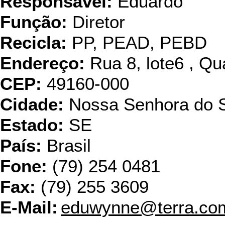
Responsável:
Eduardo
Função:
Diretor
Recicla:
PP, PEAD, PEBD
Endereço:
Rua 8, lote6 , Qu
CEP:
49160-000
Cidade:
Nossa Senhora do 
Estado:
SE
País:
Brasil
Fone:
(79) 254 0481
Fax:
(79) 255 3609
E-Mail:
eduwynne@terra.co