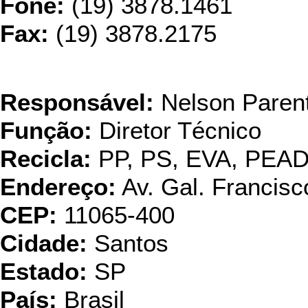
Fone:
(19) 3878.1461
Fax:
(19) 3878.2175
EBR - Empresa Brasile
Responsável:
Nelson Parent
Função:
Diretor Técnico
Recicla:
PP, PS, EVA, PEA
Endereço:
Av. Gal. Francisc
CEP:
11065-400
Cidade:
Santos
Estado:
SP
País:
Brasil