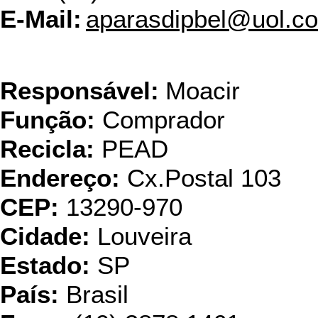
E-Mail:
aparasdipbel@uol.c
Dino
Responsável:
Moacir
Função:
Comprador
Recicla:
PEAD
Endereço:
Cx.Postal 103
CEP:
13290-970
Cidade:
Louveira
Estado:
SP
País:
Brasil