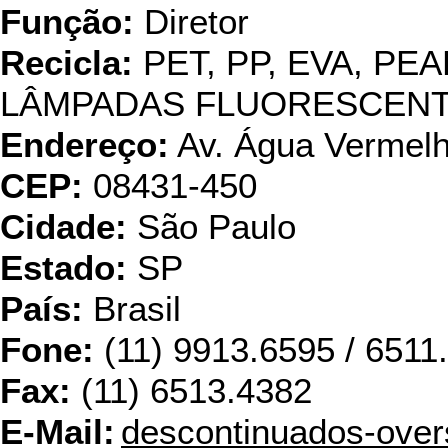
Função:
Diretor
Recicla:
PET, PP, EVA, PEA
LÂMPADAS FLUORESCEN
Endereço:
Av. Água Vermel
CEP:
08431-450
Cidade:
São Paulo
Estado:
SP
País:
Brasil
Fone:
(11) 9913.6595 / 6511.
Fax:
(11) 6513.4382
E-Mail:
descontinuados-ove