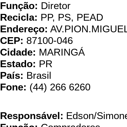
Função:
Diretor
Recicla:
PP, PS, PEAD
Endereço:
AV.PION.MIGUE
CEP:
87100-046
Cidade:
MARINGÁ
Estado:
PR
País:
Brasil
Fone:
(44) 266 6260
Expansil Ind. e Com
Responsável:
Edson/Simon