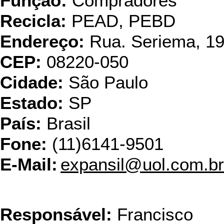
Função:
Compradores
Recicla:
PEAD, PEBD
Endereço:
Rua. Seriema, 19
CEP:
08220-050
Cidade:
São Paulo
Estado:
SP
País:
Brasil
Fone:
(11)6141-9501
E-Mail:
expansil@uol.com.br
FMJ - C
Responsável:
Francisco