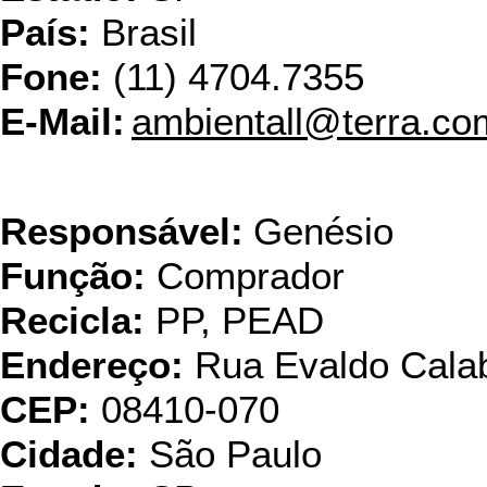
País:
Brasil
Fone:
(11) 4704.7355
E-Mail:
ambientall@terra.co
Ambp
Responsável:
Genésio
Função:
Comprador
Recicla:
PP, PEAD
Endereço:
Rua Evaldo Calab
CEP:
08410-070
Cidade:
São Paulo