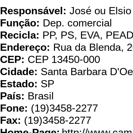
Responsável:
José ou Elsio
Função:
Dep. comercial
Recicla:
PP, PS, EVA, PEA
Endereço:
Rua da Blenda, 20
CEP:
CEP 13450-000
Cidade:
Santa Barbara D'Oe
Estado:
SP
País:
Brasil
Fone:
(19)3458-2277
Fax:
(19)3458-2277
Home-Page:
http://www.cam