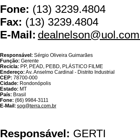
Fone:
(13) 3239.4804
Fax:
(13) 3239.4804
E-Mail:
dealnelson@uol.com
Ecológica Com. de Prod
Responsável:
Sérgio Oliveira Guimarães
Função:
Gerente
Recicla:
PP, PEAD, PEBD, PLÁSTICO FILME
Endereço:
Av. Anselmo Cardinal - Distrito Industrial
CEP:
78700-000
Cidade:
Rondonópolis
Estado:
MT
País:
Brasil
Fone:
(66) 9984-3111
E-Mail:
sog@terra.com.br
ENGEPLASTIC IND.
Responsável:
GERTI