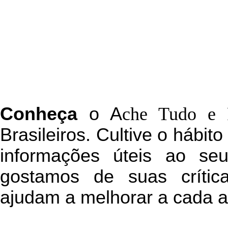
C
onheça
o
A
che Tudo e 
Brasileiros. Cultive o hábit
informações úteis
ao seu 
g
ostamos de suas crític
ajudam a melhorar a cada a