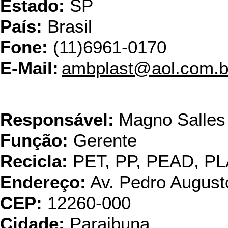
Estado:
SP
País:
Brasil
Fone:
(11)6961-0170
E-Mail:
ambplast@aol.com.b
Amplast Ind. e Com
Responsável:
Magno Salles
Função:
Gerente
Recicla:
PET, PP, PEAD, P
Endereço:
Av. Pedro August
CEP:
12260-000
Cidade:
Paraibuna