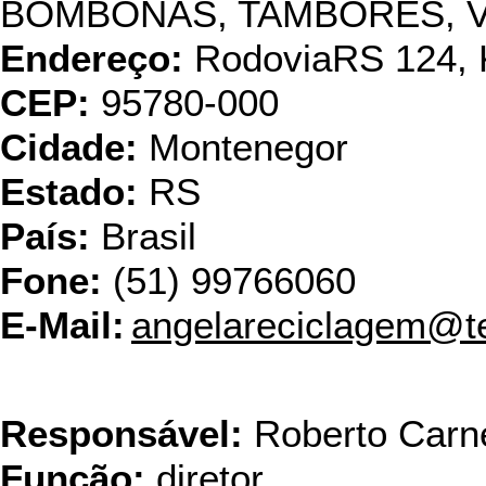
BOMBONAS, TAMBORES, 
Endereço:
RodoviaRS 124, 
CEP:
95780-000
Cidade:
Montenegor
Estado:
RS
País:
Brasil
Fone:
(51) 99766060
E-Mail:
angelareciclagem@te
Barbosa & Carnevale Co
Responsável:
Roberto Carn
Função:
diretor