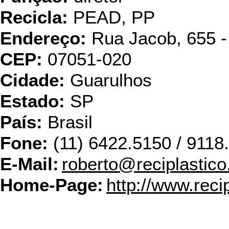
Recicla:
PEAD, PP
Endereço:
Rua Jacob, 655 - 
CEP:
07051-020
Cidade:
Guarulhos
Estado:
SP
País:
Brasil
Fone:
(11) 6422.5150 / 9118
E-Mail:
roberto@reciplastico
Home-Page:
http://www.reci
Bett