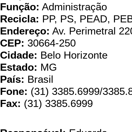
Função:
Administração
Recicla:
PP, PS, PEAD, PE
Endereço:
Av. Perimetral 22
CEP:
30664-250
Cidade:
Belo Horizonte
Estado:
MG
País:
Brasil
Fone:
(31) 3385.6999/3385.
Fax:
(31) 3385.6999
CPS Indús