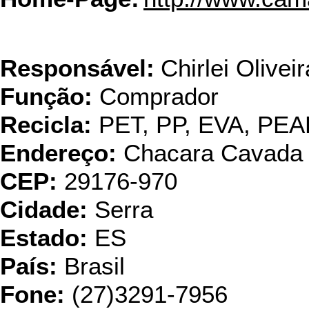
Ciclo Cia d
Responsável:
Chirlei Oliveir
Função:
Comprador
Recicla:
PET, PP, EVA, PE
Endereço:
Chacara Cavada 
CEP:
29176-970
Cidade:
Serra
Estado:
ES
País:
Brasil
Fone:
(27)3291-7956