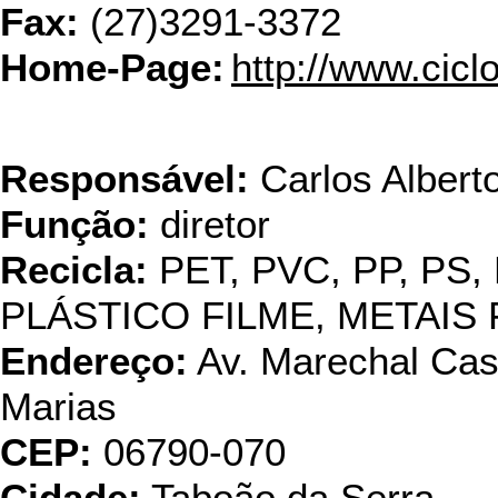
Fax:
(27)3291-3372
Home-Page:
http://www.ciclo
Cobrevali Ind. 
Responsável:
Carlos Albert
Função:
diretor
Recicla:
PET, PVC, PP, PS,
PLÁSTICO FILME, METAI
Endereço:
Av. Marechal Cast
Marias
CEP:
06790-070