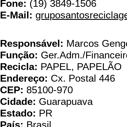
Fone:
(19) 3849-1506
E-Mail:
gruposantosrecicla
Iberkraft Ind. Pap
Responsável:
Marcos Geng
Função:
Ger.Adm./Financeir
Recicla:
PAPEL, PAPELÃO
Endereço:
Cx. Postal 446
CEP:
85100-970
Cidade:
Guarapuava
Estado:
PR
País:
Brasil