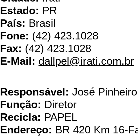
Estado:
PR
País:
Brasil
Fone:
(42) 423.1028
Fax:
(42) 423.1028
E-Mail:
dallpel@irati.com.br
Industria de P
Responsável:
José Pinheiro
Função:
Diretor
Recicla:
PAPEL
Endereço:
BR 420 Km 16-Faz