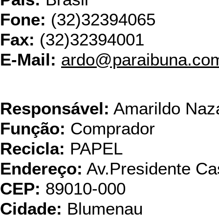
Fone:
(32)32394065
Fax:
(32)32394001
E-Mail:
ardo@paraibuna.com
Pontual e Gr
Responsável:
Amarildo Nazá
Função:
Comprador
Recicla:
PAPEL
Endereço:
Av.Presidente Ca
CEP:
89010-000
Cidade:
Blumenau