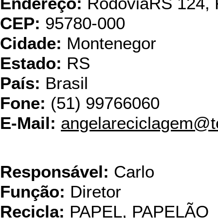
Endereço:
RodoviaRS 124, 
CEP:
95780-000
Cidade:
Montenegor
Estado:
RS
País:
Brasil
Fone:
(51) 99766060
E-Mail:
angelareciclagem@t
Bianca Emba
Responsável:
Carlo
Função:
Diretor
Recicla:
PAPEL, PAPELÃO