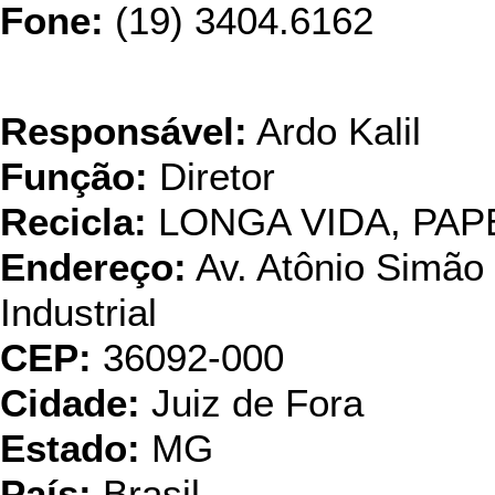
Fone:
(19) 3404.6162
Paraibun
Responsável:
Ardo Kalil
Função:
Diretor
Recicla:
LONGA VIDA, PAP
Endereço:
Av. Atônio Simão S
Industrial
CEP:
36092-000
Cidade:
Juiz de Fora
Estado:
MG
País:
Brasil