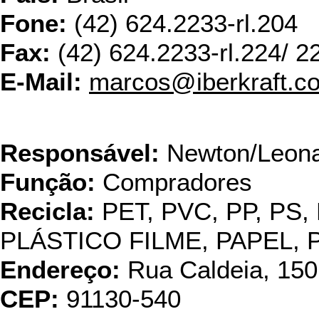
Fone:
(42) 624.2233-rl.204
Fax:
(42) 624.2233-rl.224/ 2
E-Mail:
marcos@iberkraft.c
Incoca
Responsável:
Newton/Leon
Função:
Compradores
Recicla:
PET, PVC, PP, PS,
PLÁSTICO FILME, PAPEL,
Endereço:
Rua Caldeia, 150
CEP:
91130-540