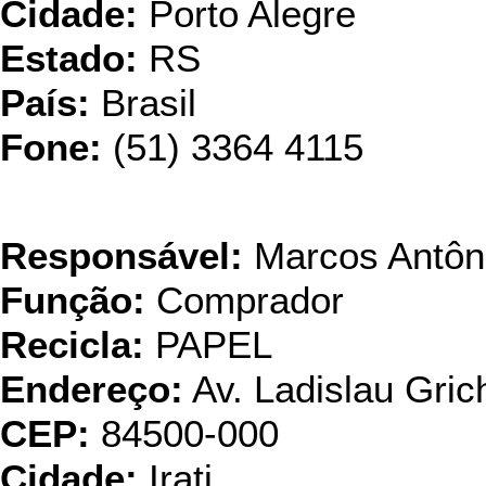
Cidade:
Porto Alegre
Estado:
RS
País:
Brasil
Fone:
(51) 3364 4115
Ind. & Com. D
Responsável:
Marcos Antôn
Função:
Comprador
Recicla:
PAPEL
Endereço:
Av. Ladislau Gric
CEP:
84500-000
Cidade:
Irati