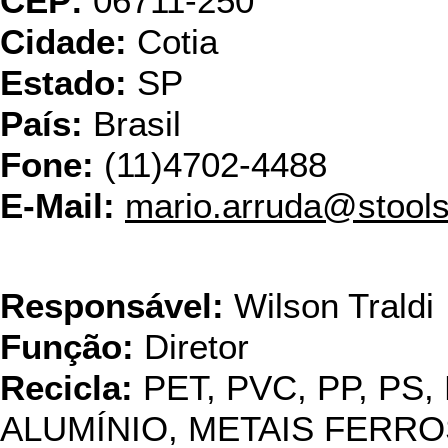
CEP:
06711-250
Cidade:
Cotia
Estado:
SP
País:
Brasil
Fone:
(11)4702-4488
E-Mail:
mario.arruda@stools
USI
Responsável:
Wilson Traldi
Função:
Diretor
Recicla:
PET, PVC, PP, PS,
ALUMÍNIO, METAIS FERRO