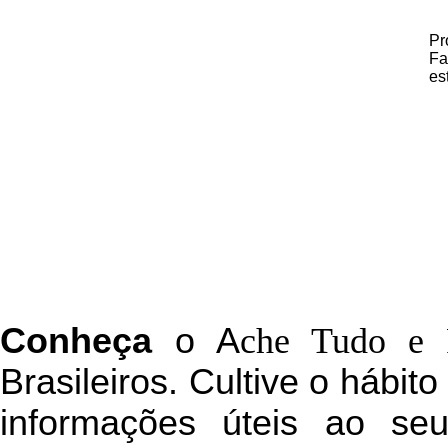
Pr
Fa
es
C
onheça
o
A
che Tudo e 
Brasileiros. Cultive o hábit
informações úteis
ao seu 