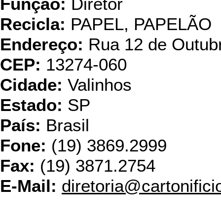
Função:
Diretor
Recicla:
PAPEL, PAPELÃO
Endereço:
Rua 12 de Outub
CEP:
13274-060
Cidade:
Valinhos
Estado:
SP
País:
Brasil
Fone:
(19) 3869.2999
Fax:
(19) 3871.2754
E-Mail:
diretoria@cartonific
Eskann Reci