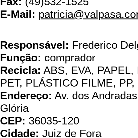
Fax:
(49)532-1525
E-Mail:
patricia@valpasa.co
Vecp
Responsável:
Frederico De
Função:
comprador
Recicla:
ABS, EVA, PAPEL,
PET, PLÁSTICO FILME, PP,
Endereço:
Av. dos Andradas,
Glória
CEP:
36035-120
Cidade:
Juiz de Fora