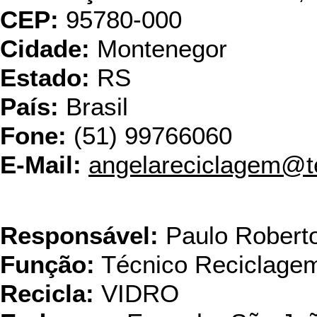
CEP:
95780-000
Cidade:
Montenegor
Estado:
RS
País:
Brasil
Fone:
(51) 99766060
E-Mail:
angelareciclagem@t
CIV - Cia.Indus
Responsável:
Paulo Roberto
Função:
Técnico Reciclage
Recicla:
VIDRO