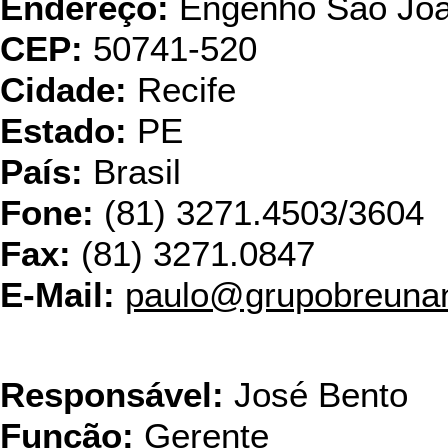
Endereço:
Engenho São Joã
CEP:
50741-520
Cidade:
Recife
Estado:
PE
País:
Brasil
Fone:
(81) 3271.4503/3604
Fax:
(81) 3271.0847
E-Mail:
paulo@grupobreuna
Nadir Fi
Responsável:
José Bento
Função:
Gerente