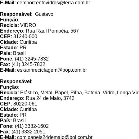
E-Mail:
cemporcentovidros@terra.com.br
Eskann Reci
Responsável:
Gustavo
Função:
Recicla:
VIDRO
Endereço:
Rua Raul Pompéia, 567
CEP:
81240-000
Cidade:
Curitiba
Estado:
PR
País:
Brasil
Fone:
(41) 3245-7832
Fax:
(41) 3245-7832
E-Mail:
eskannreciclagem@pop.com.br
Comércio de Aparas de
Responsável:
Função:
Recicla:
Plástico, Metal, Papel, Pilha, Bateria, Vidro, Longa Vi
Endereço:
Rua 24 de Maio, 3742
CEP:
80220-061
Cidade:
Curitiba
Estado:
PR
País:
Brasil
Fone:
(41) 3332-1602
Fax:
(41) 3332-2051
E-Mail:
com.papeis24demaio@bol.com.br