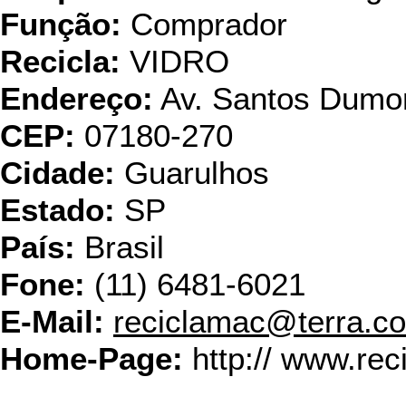
Função:
Comprador
Recicla:
VIDRO
Endereço:
Av. Santos Dumon
CEP:
07180-270
Cidade:
Guarulhos
Estado:
SP
País:
Brasil
Fone:
(11) 6481-6021
E-Mail:
reciclamac@terra.c
Home-Page:
http:// www.re