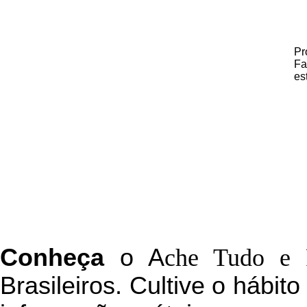
Pr
Fa
es
C
onheça
o
A
che Tudo e 
Brasileiros. Cultive o hábit