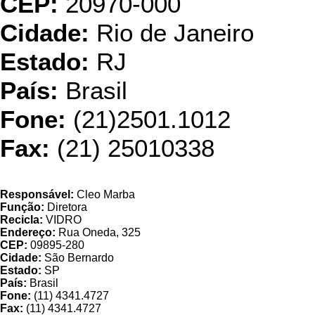
CEP:
20970-000
Cidade:
Rio de Janeiro
Estado:
RJ
País:
Brasil
Fone:
(21)2501.1012
Fax:
(21) 25010338
Vulkact
Responsável:
Cleo Marba
Função:
Diretora
Recicla:
VIDRO
Endereço:
Rua Oneda, 325
CEP:
09895-280
Cidade:
São Bernardo
Estado:
SP
País:
Brasil
Fone:
(11) 4341.4727
Fax:
(11) 4341.4727