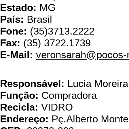
Estado:
MG
País:
Brasil
Fone:
(35)3713.2222
Fax:
(35) 3722.1739
E-Mail:
veronsarah@pocos-n
Vidraçaria Su
Responsável:
Lucia Moreira
Função:
Compradora
Recicla:
VIDRO
Endereço:
Pç.Alberto Montei