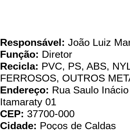
Veronsarah Recuperadora
de Suca
Responsável:
João Luiz Mar
Função:
Diretor
Recicla:
PVC, PS, ABS, NY
FERROSOS, OUTROS META
Endereço:
Rua Saulo Inácio
Itamaraty 01
CEP:
37700-000
Cidade:
Poços de Caldas