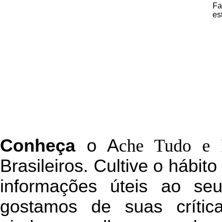
Fa
es
C
onheça
o
A
che Tudo e 
Brasileiros. Cultive o hábit
informações úteis
ao seu 
g
ostamos de suas crític