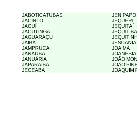
JABOTICATUBAS
JENIPAPO
JACINTO
JEQUERI
JACUÍ
JEQUITAÍ
JACUTINGA
JEQUITIB
JAGUARAÇU
JEQUITIN
JAÍBA
JESUÂNIA
JAMPRUCA
JOAIMA
JANAÚBA
JOANÉSIA
JANUÁRIA
JOÃO MO
JAPARAÍBA
JOÃO PIN
JECEABA
JOAQUIM 