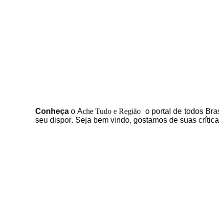
C
onheça
o
A
che Tudo e Região
o portal
de todos Bras
seu dispor
.
Seja b
em vindo
, g
ostamos de suas crític