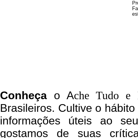
Pr
Fa
es
C
onheça
o
A
che Tudo e 
Brasileiros. Cultive o hábit
informações úteis
ao seu 
g
ostamos de suas crític