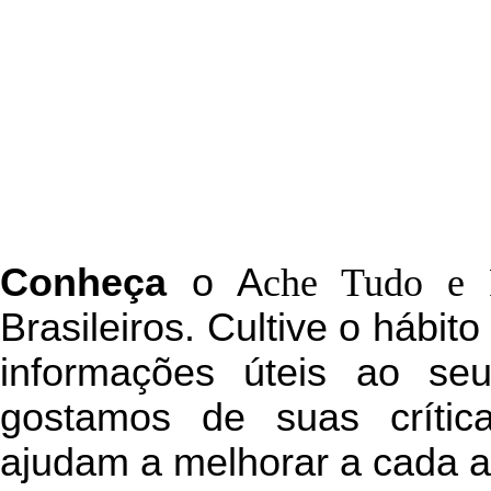
C
onheça
o
A
che Tudo e 
Brasileiros. Cultive o hábit
informações úteis
ao seu 
g
ostamos de suas crític
ajudam a melhorar a cada a