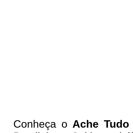
Conheça
o
A
che Tudo