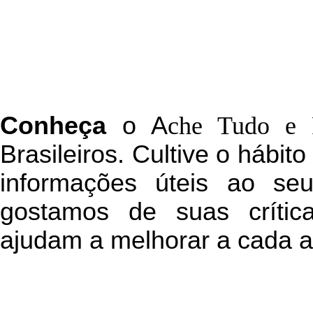
C
onheça
o
A
che Tudo e 
Brasileiros. Cultive o hábit
informações úteis
ao seu 
g
ostamos de suas crític
ajudam a melhorar a cada a