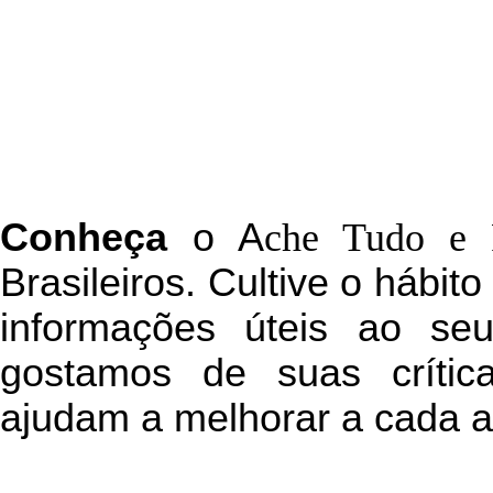
C
onheça
o
A
che Tudo e 
Brasileiros. Cultive o hábit
informações úteis
ao seu 
g
ostamos de suas crític
ajudam a melhorar a cada a